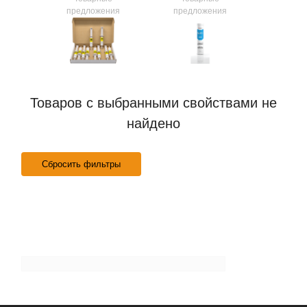
ния
предложения
предложения
предл
Товаров с выбранными свойствами не
найдено
Сбросить фильтры