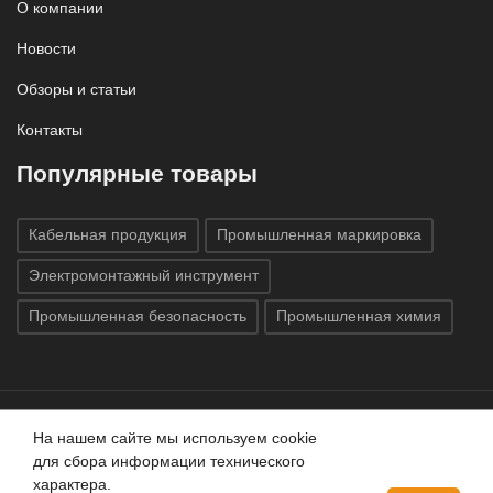
О компании
Новости
Обзоры и статьи
Контакты
Популярные товары
Кабельная продукция
Промышленная маркировка
Электромонтажный инструмент
Промышленная безопасность
Промышленная химия
На нашем сайте мы используем cookie
Все права защищены © 2020
ГК «Индатэк»
Все права
для сбора информации технического
защищены.
Использование материалов с сайта запрещено.
характера.
Данный сайт не является публичной офертой, определяемой