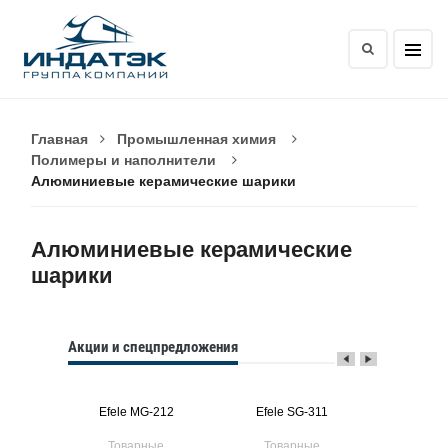
Главная
Промышленная химия
Полимеры и наполнители
Алюминиевые керамические шарики
Алюминиевые керамические
шарики
Акции и спецпредложения
392
Efele MG-212
Efele SG-311
Efele
ые
Товарные
Товарные
Тов