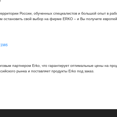
е
рритории России, обученных специалистов и большой опыт в рабо
м остановить свой выбор на фирме ERKO – и Вы получите европе
7.1Мб
овым партнером Erko, что гарантирует оптимальные цены на прод
йского рынка и поставляет продукты Erko под заказ.