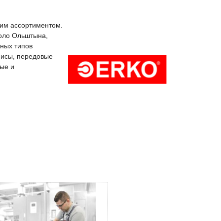
ким ассортиментом.
коло Ольштына,
ных типов
фисы, передовые
ые и