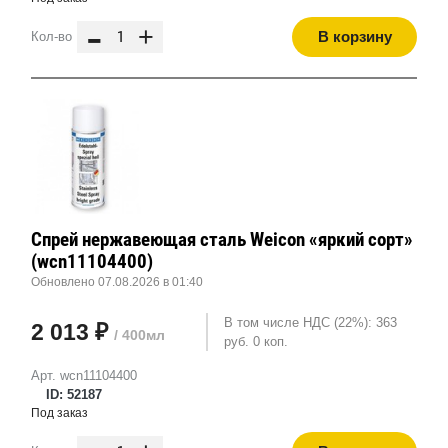
-
+
В корзину
Кол-во
Спрей нержавеющая сталь Weicon «яркий сорт»
(wcn11104400)
Обновлено 07.08.2026 в 01:40
В том числе НДС (22%): 363
2 013 ₽
/ 400мл
руб. 0 коп.
Арт. wcn11104400
ID: 52187
Под заказ