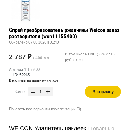
Спрей преобразователь ржавчины Weicon запах
растворителя (wcn11155400)
Обновлено 07.08.2026 в 01:40
В том числе НДС (22%): 502
2 787 ₽
/ 400 мл
руб. 57 коп.
Арт. wcn11155400
ID: 52245
В наличии на дальнем складе
-
+
В корзину
Кол-во
Показать все варианты комплектации (0)
WEICON Удалитель наклеек
| Товарные