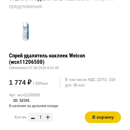
предложения
Спрей удалитель наклеек Weicon
(wcn11206500)
Обновлено 07.08.2026 в 01:40
В том числе НДС (22%): 319
1 774 ₽
/ 500мл
руб. 90 коп.
Арт. wcn11206500
ID: 52341
В наличии на дальнем складе
-
+
В корзину
Кол-во