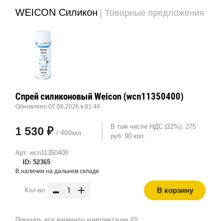
WEICON Силикон
| Товарные предложения
Спрей силиконовый Weicon (wcn11350400)
Обновлено 07.08.2026 в 01:40
В том числе НДС (22%): 275
1 530 ₽
/ 400мл
руб. 90 коп.
Арт. wcn11350400
ID: 52365
В наличии на дальнем складе
-
+
В корзину
Кол-во
Показать все варианты комплектации (0)