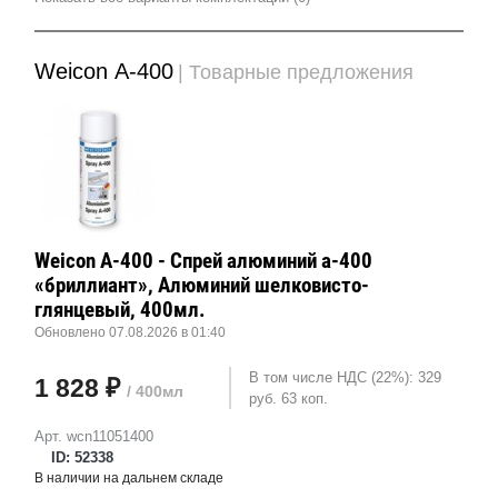
Weicon А-400
| Товарные предложения
Weicon А-400 - Спрей алюминий а-400
«бриллиант», Алюминий шелковисто-
глянцевый, 400мл.
Обновлено 07.08.2026 в 01:40
В том числе НДС (22%): 329
1 828 ₽
/ 400мл
руб. 63 коп.
Арт. wcn11051400
ID: 52338
В наличии на дальнем складе