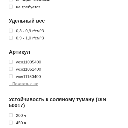
не требуется
Удельный вес
0,8 - 0,9 г/см^3
0,9 - 1,0 г/см^3
Артикул
wcn11005400
wcn11051400
wcn11150400
+ Показать еще
Устойчивость к соляному туману (DIN
50017)
200 ч
450 ч.