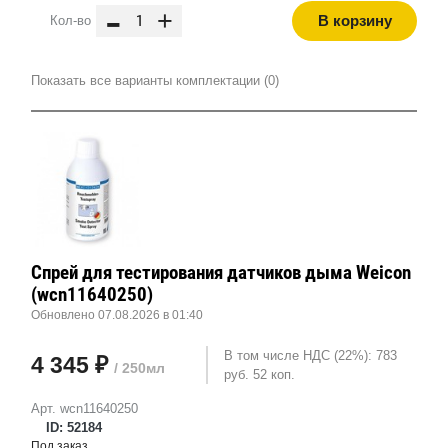
-
+
В корзину
Кол-во
Показать все варианты комплектации (0)
Спрей для тестирования датчиков дыма Weicon
(wcn11640250)
Обновлено 07.08.2026 в 01:40
В том числе НДС (22%): 783
4 345 ₽
/ 250мл
руб. 52 коп.
Арт. wcn11640250
ID: 52184
Под заказ