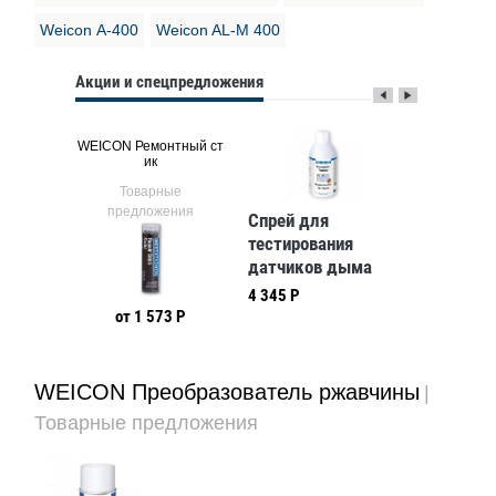
Weicon А-400
Weicon AL-M 400
Акции и спецпредложения
WEICON Ремонтный ст
WEICON Оп
mic BL
ик
утечк
ые
Товарные
Тов
ния
предложения
предл
Спрей для
тестирования
датчиков дыма
Weicon
4 345 Р
(wcn11640250)
4 Р
от 1 573 Р
от 1
WEICON Преобразователь ржавчины
|
Товарные предложения