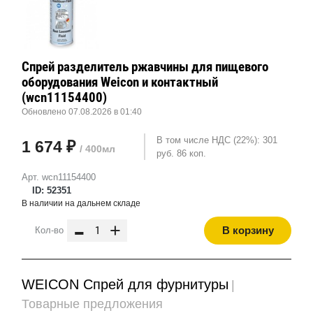
Спрей разделитель ржавчины для пищевого
оборудования Weicon и контактный
(wcn11154400)
Обновлено 07.08.2026 в 01:40
В том числе НДС (22%): 301
1 674 ₽
/ 400мл
руб. 86 коп.
Арт. wcn11154400
ID: 52351
В наличии на дальнем складе
-
+
В корзину
Кол-во
WEICON Спрей для фурнитуры
|
Товарные предложения