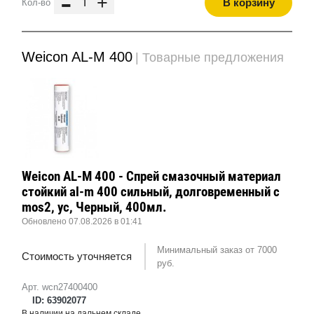
-
+
В корзину
Кол-во
Weicon AL-M 400
| Товарные предложения
Weicon AL-M 400 - Спрей смазочный материал
стойкий al-m 400 сильный, долговременный с
mos2, ус, Черный, 400мл.
Обновлено 07.08.2026 в 01:41
Минимальный заказ от 7000
Стоимость уточняется
руб.
Арт. wcn27400400
ID: 63902077
В наличии на дальнем складе