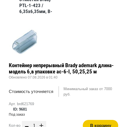
PTL-1-423 /
6,35x6,35мм, B-
423
Контейнер непрерывный Brady ademark длина-
модель 6,в упаковке ас-6-l, 50,25,25 м
Обновлено 07.08.2026 в 01:40
Минимальный заказ от 7000
Стоимость уточняется
руб.
Арт. brd621769
ID: 9681
Под заказ
-
+
В корзину
Кол-во