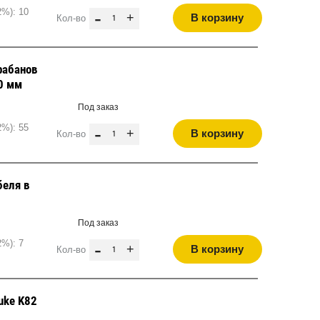
2%): 10
-
+
В корзину
Кол-во
рабанов
00 мм
Под заказ
2%): 55
-
+
В корзину
Кол-во
беля в
Под заказ
2%): 7
-
+
В корзину
Кол-во
uke K82