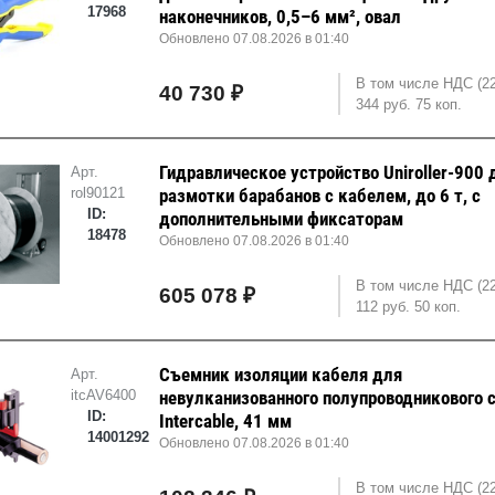
17968
наконечников, 0,5–6 мм², овал
Обновлено 07.08.2026 в 01:40
В том числе НДС (2
40 730 ₽
344 руб. 75 коп.
Гидравлическое устройство Uniroller-900 
Арт.
rol90121
размотки барабанов с кабелем, до 6 т, с
ID:
дополнительными фиксаторам
18478
Обновлено 07.08.2026 в 01:40
В том числе НДС (2
605 078 ₽
112 руб. 50 коп.
Съемник изоляции кабеля для
Арт.
itcAV6400
невулканизованного полупроводникового 
ID:
Intercable, 41 мм
14001292
Обновлено 07.08.2026 в 01:40
В том числе НДС (2