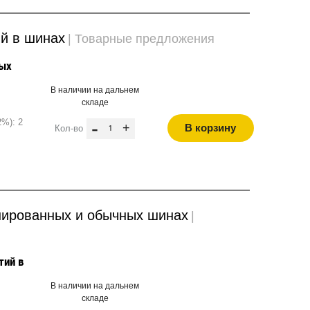
ий в шинах
| Товарные предложения
лых
В наличии на дальнем
складе
2%): 2
-
+
В корзину
Кол-во
нированных и обычных шинах
|
тий в
В наличии на дальнем
складе