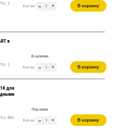
2%): 3
-
+
В корзину
Кол-во
ART в
В наличии
2%): 1
-
+
В корзину
Кол-во
118 для
медными
Под заказ
2%): 860
-
+
В корзину
Кол-во