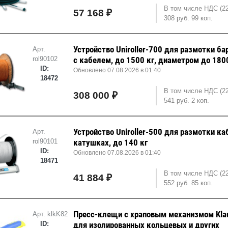
В том числе НДС (2
57 168 ₽
308 руб. 99 коп.
Устройство Uniroller-700 для размотки ба
Арт.
rol90102
с кабелем, до 1500 кг, диаметром до 18
ID:
Обновлено 07.08.2026 в 01:40
18472
В том числе НДС (2
308 000 ₽
541 руб. 2 коп.
Устройство Uniroller-500 для размотки ка
Арт.
rol90101
катушках, до 140 кг
ID:
Обновлено 07.08.2026 в 01:40
18471
В том числе НДС (2
41 884 ₽
552 руб. 85 коп.
Пресс-клещи с храповым механизмом Kla
Арт. klkK82
ID:
для изолированных кольцевых и других