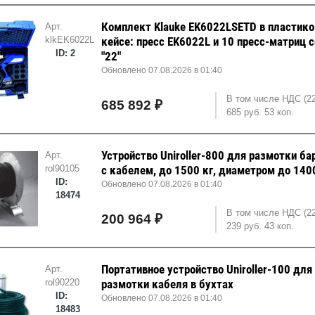
Комплект Klauke EK6022LSETD в пластик
Арт.
klkEK6022LSETD
кейсе: пресс EK6022L и 10 пресс-матриц 
ID: 2
"22"
Обновлено 07.08.2026 в 01:40
В том числе НДС (2
685 892 ₽
685 руб. 53 коп.
Устройство Uniroller-800 для размотки ба
Арт.
rol90105
с кабелем, до 1500 кг, диаметром до 14
ID:
Обновлено 07.08.2026 в 01:40
18474
В том числе НДС (2
200 964 ₽
239 руб. 43 коп.
Портативное устройство Uniroller-100 для
Арт.
rol90220
размотки кабеля в бухтах
ID:
Обновлено 07.08.2026 в 01:40
18483