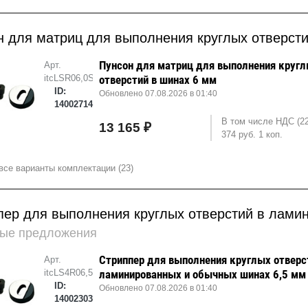
н для матриц для выполнения круглых отверст
Пунсон для матриц для выполнения круг
Арт.
itcLSR06,0S
отверстий в шинах 6 мм
ID:
Обновлено 07.08.2026 в 01:40
14002714
В том числе НДС (2
13 165 ₽
374 руб. 1 коп.
все варианты комплектации (23)
пер для выполнения круглых отверстий в лами
ые предложения
Стриппер для выполнения круглых отверс
Арт.
itcLS4R06,5N
ламинированных и обычных шинах 6,5 мм
ID:
Обновлено 07.08.2026 в 01:40
14002303