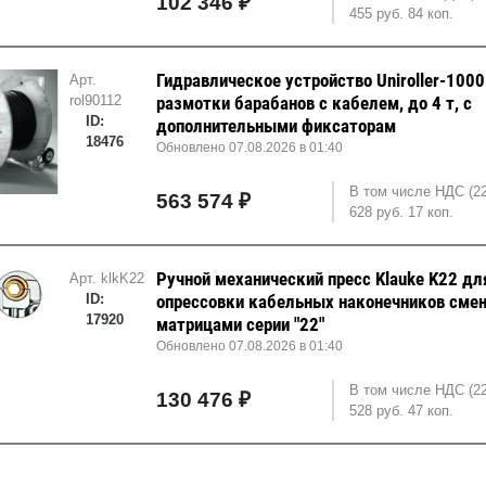
102 346 ₽
455 руб. 84 коп.
Гидравлическое устройство Uniroller-100
Арт.
rol90112
размотки барабанов с кабелем, до 4 т, с
ID:
дополнительными фиксаторам
18476
Обновлено 07.08.2026 в 01:40
В том числе НДС (2
563 574 ₽
628 руб. 17 коп.
Ручной механический пресс Klauke K22 дл
Арт. klkK22
ID:
опрессовки кабельных наконечников сме
17920
матрицами серии "22"
Обновлено 07.08.2026 в 01:40
В том числе НДС (2
130 476 ₽
528 руб. 47 коп.