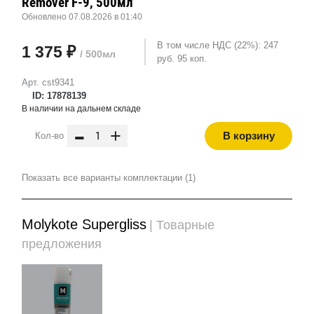
Remover F-9, 500мл
Обновлено 07.08.2026 в 01:40
В том числе НДС (22%): 247
1 375 ₽
/ 500мл
руб. 95 коп.
Арт. cst9341
ID: 17878139
В наличии на дальнем складе
-
+
В корзину
Кол-во
Показать все варианты комплектации (1)
Molykote Supergliss
| Товарные
предложения