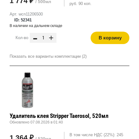
1 774 ₽
/ 500мл
руб. 90 коп.
Арт. wcn11206500
ID: 52341
В наличии на дальнем складе
-
+
В корзину
Кол-во
Показать все варианты комплектации (2)
Удалитель клея Stripper Taerosol, 520мл
Обновлено 07.08.2026 в 01:40
В том числе НДС (22%): 245
1 364 ₽
/ 520мл