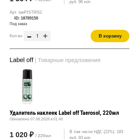
руб. 96 коп.
Арт. taePISTRI52
ID: 18789150
Под заказ
-
+
В корзину
Кол-во
Label off
| Товарные предложения
Удалитель наклеек Label off Taerosol, 220мл
Обновлено 07.08.2026 в 01:40
В том числе НДС (22%): 183
1 020 ₽
/ 220мл
руб. 93 коп.