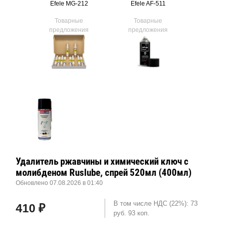
555
Efele MG-212
Efele AF-511
Efele
ые
Товарные
Товарные
Тов
ния
предложения
предложения
предл
Удалитель ржавчины и химический ключ с
молибденом Ruslube, спрей 520мл (400мл)
Обновлено 07.08.2026 в 01:40
В том числе НДС (22%): 73
410 ₽
руб. 93 коп.