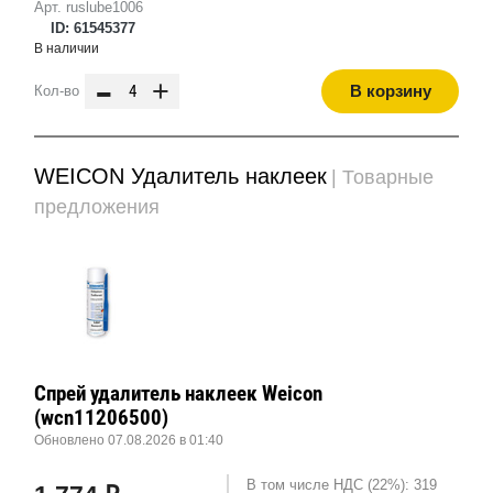
Арт. ruslube1006
ID: 61545377
В наличии
-
+
В корзину
Кол-во
WEICON Удалитель наклеек
| Товарные
предложения
Спрей удалитель наклеек Weicon
(wcn11206500)
Обновлено 07.08.2026 в 01:40
В том числе НДС (22%): 319