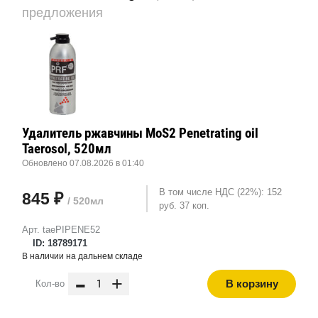
предложения
Удалитель ржавчины MoS2 Penetrating oil
Taerosol, 520мл
Обновлено 07.08.2026 в 01:40
В том числе НДС (22%): 152
845 ₽
/ 520мл
руб. 37 коп.
Арт. taePIPENE52
ID: 18789171
В наличии на дальнем складе
-
+
В корзину
Кол-во