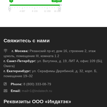
0
16 266
0
4 067
8 133
12 200
16 266
Свяжитесь с нами
г. Москва:
Рязанский пр-кт, дом 16, строение 2, этаж
цоколь, помещение III, комната 1.2
г. Санкт-Петербург:
ул. Ватутина, д. 19, ЛИТ А, офис 109 (БЦ
Омега)
г. Екатеринбург:
ул. Серафимы Дерябиной, д. 32, корп. Б,
помещение 19–32
Phone:
8 (800) 333-08-79
Email:
mail+1@indatech.ru
Реквизиты ООО «Индатэк»