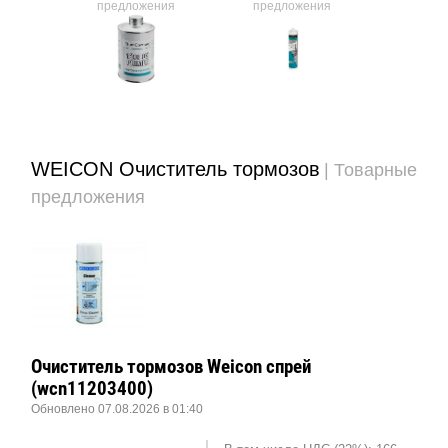
ния
предложения
предложения
предл
 Р
WEICON Очиститель тормозов
| Товарные
предложения
Очиститель тормозов Weicon спрей
(wcn11203400)
Обновлено 07.08.2026 в 01:40