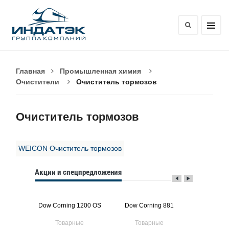
Главная
Промышленная химия
Очистители
Очиститель тормозов
Очиститель тормозов
WEICON Очиститель тормозов
Акции и спецпредложения
 Vacuum
Dow Corning 1200 OS
Dow Corning 881
Dow Corni
e
ые
Товарные
Товарные
Тов