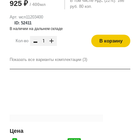
В том числе НДС (22%): 166
925 ₽
/ 400мл
руб. 80 коп.
Арт. wcn11203400
ID: 52411
В наличии на дальнем складе
-
+
В корзину
Кол-во
Показать все варианты комплектации (3)
Цена