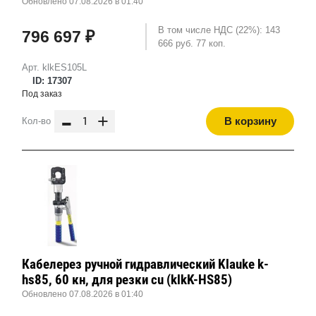
Обновлено 07.08.2026 в 01:40
В том числе НДС (22%): 143
796 697 ₽
666 руб. 77 коп.
Арт. klkES105L
ID: 17307
Под заказ
-
+
В корзину
Кол-во
Кабелерез ручной гидравлический Klauke k-
hs85, 60 кн, для резки cu (klkK-HS85)
Обновлено 07.08.2026 в 01:40