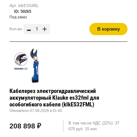
Арт. klkESG85L
ID: 50265
Под заказ
-
+
В корзину
Кол-во
Кабелерез электрогидравлический
аккумуляторный Klauke es32fml для
особогибкого кабеля (klkES32FML)
Обновлено 07.08.2026 в 01:40
В том числе НДС (22%): 37
208 898 ₽
670 руб. 15 коп.