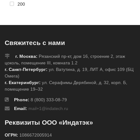
200
Свяжитесь с нами
г. Москва:
Рязанский пр-кт, дом 16, строение 2, этаж
цоколь, помещение III, комната 1.2
г. Санкт-Петербург:
ул. Ватутина, д. 19, ЛИТ А, офис 109 (БЦ
Омега)
г. Екатеринбург:
ул. Серафимы Дерябиной, д. 32, корп. Б,
помещение 19–32
Phone:
8 (800) 333-08-79
Email:
mail+1@indatech.ru
Реквизиты ООО «Индатэк»
ОГРН:
1086672005914