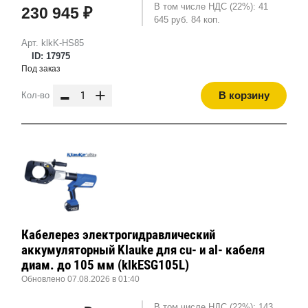
В том числе НДС (22%): 41
230 945 ₽
645 руб. 84 коп.
Арт. klkK-HS85
ID: 17975
Под заказ
-
+
В корзину
Кол-во
Кабелерез электрогидравлический
аккумуляторный Klauke для cu- и al- кабеля
диам. до 105 мм (klkESG105L)
Обновлено 07.08.2026 в 01:40
В том числе НДС (22%): 143