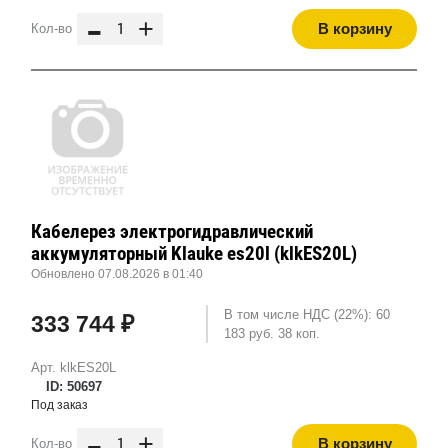
-
+
В корзину
Кол-во
Кабелерез электрогидравлический
аккумуляторный Klauke es20l (klkES20L)
Обновлено 07.08.2026 в 01:40
В том числе НДС (22%): 60
333 744 ₽
183 руб. 38 коп.
Арт. klkES20L
ID: 50697
Под заказ
-
+
В корзину
Кол-во