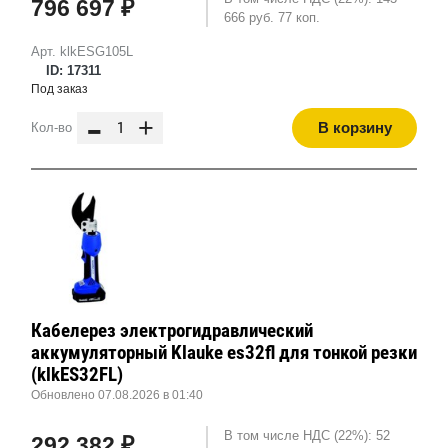
796 697 ₽
666 руб. 77 коп.
Арт. klkESG105L
ID: 17311
Под заказ
-
+
В корзину
Кол-во
Кабелерез электрогидравлический
аккумуляторный Klauke es32fl для тонкой резки
(klkES32FL)
Обновлено 07.08.2026 в 01:40
В том числе НДС (22%): 52
292 382 ₽