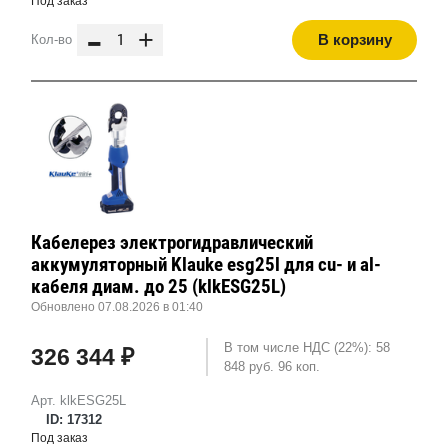
Под заказ
-
+
В корзину
Кол-во
Кабелерез электрогидравлический
аккумуляторный Klauke esg25l для cu- и al-
кабеля диам. до 25 (klkESG25L)
Обновлено 07.08.2026 в 01:40
В том числе НДС (22%): 58
326 344 ₽
848 руб. 96 коп.
Арт. klkESG25L
ID: 17312
Под заказ