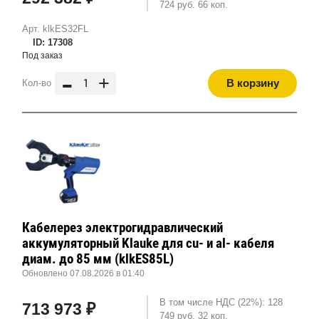
724 руб. 66 коп.
Арт. klkES32FL
ID: 17308
Под заказ
-
+
В корзину
Кол-во
Кабелерез электрогидравлический
аккумуляторный Klauke для cu- и al- кабеля
диам. до 85 мм (klkES85L)
Обновлено 07.08.2026 в 01:40
В том числе НДС (22%): 128
713 973 ₽
749 руб. 32 коп.