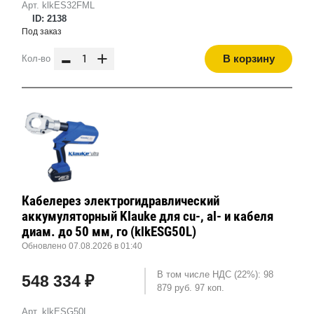
Арт. klkES32FML
ID: 2138
Под заказ
-
+
В корзину
Кол-во
Кабелерез электрогидравлический
аккумуляторный Klauke для cu-, al- и кабеля
диам. до 50 мм, го (klkESG50L)
Обновлено 07.08.2026 в 01:40
В том числе НДС (22%): 98
548 334 ₽
879 руб. 97 коп.
Арт. klkESG50L