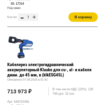
ID: 17314
Под заказ
-
+
В корзину
Кол-во
Кабелерез электрогидравлический
аккумуляторный Klauke для cu-, al- и кабеля
диам. до 45 мм, в (klkESG45L)
Обновлено 07.08.2026 в 01:40
В том числе НДС (22%): 128
713 973 ₽
749 руб. 32 коп.
Арт. klkESG45L