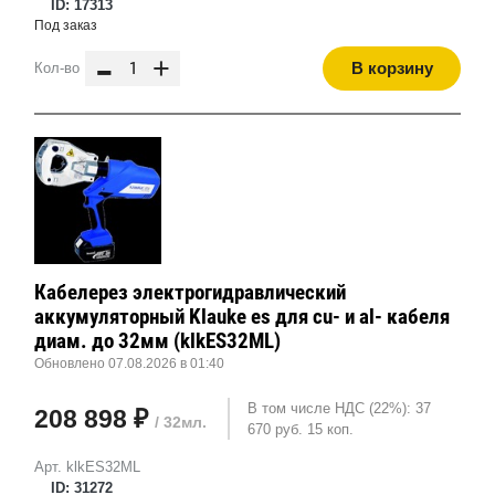
ID: 17313
Под заказ
-
+
В корзину
Кол-во
Кабелерез электрогидравлический
аккумуляторный Klauke es для cu- и al- кабеля
диам. до 32мм (klkES32ML)
Обновлено 07.08.2026 в 01:40
В том числе НДС (22%): 37
208 898 ₽
/ 32мл.
670 руб. 15 коп.
Арт. klkES32ML
ID: 31272