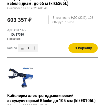
кабеля диам. до 65 м (klkES65L)
Обновлено 07.08.2026 в 01:40
В том числе НДС (22%): 108
603 357 ₽
802 руб. 16 коп.
Арт. klkES65L
ID: 17310
Под заказ
-
+
В корзину
Кол-во
Кабелерез электрогидравлический
аккумуляторный Klauke до 105 мм (klkES105L)