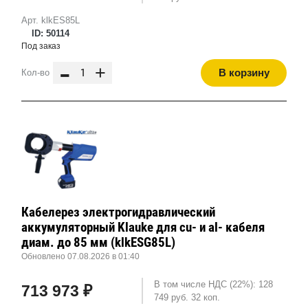
Арт. klkES85L
ID: 50114
Под заказ
-
+
В корзину
Кол-во
Кабелерез электрогидравлический
аккумуляторный Klauke для cu- и al- кабеля
диам. до 85 мм (klkESG85L)
Обновлено 07.08.2026 в 01:40
В том числе НДС (22%): 128
713 973 ₽
749 руб. 32 коп.