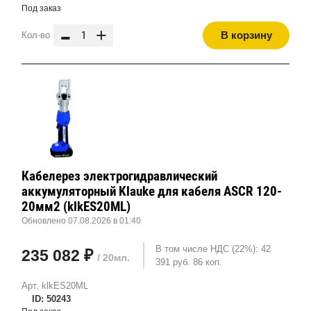
Под заказ
-
+
В корзину
Кол-во
Кабелерез электрогидравлический
аккумуляторный Klauke для кабеля ASCR 120-
20мм2 (klkES20ML)
Обновлено 07.08.2026 в 01:40
В том числе НДС (22%): 42
235 082 ₽
/ 20мл.
391 руб. 86 коп.
Арт. klkES20ML
ID: 50243