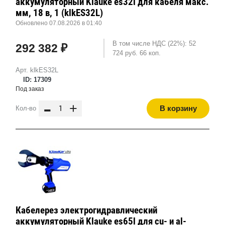
аккумуляторный Klauke es32l для кабеля макс.
мм, 18 в, 1 (klkES32L)
Обновлено 07.08.2026 в 01:40
В том числе НДС (22%): 52
292 382 ₽
724 руб. 66 коп.
Арт. klkES32L
ID: 17309
Под заказ
-
+
В корзину
Кол-во
Кабелерез электрогидравлический
аккумуляторный Klauke es65l для cu- и al-