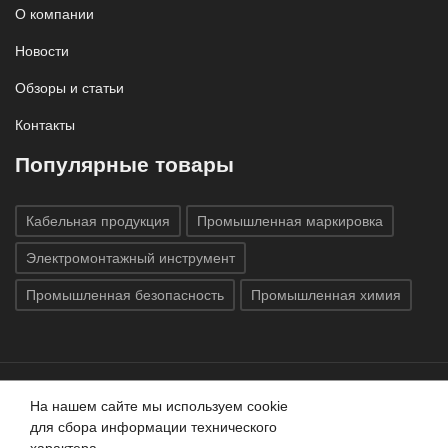
О компании
Новости
Обзоры и статьи
Контакты
Популярные товары
Кабельная продукция
Промышленная маркировка
Электромонтажный инструмент
Промышленная безопасность
Промышленная химия
На нашем сайте мы используем cookie
Все права защищены © 2020
ГК «Индатэк»
Все права
для сбора информации технического
защищены.
Использование материалов с сайта запрещено.