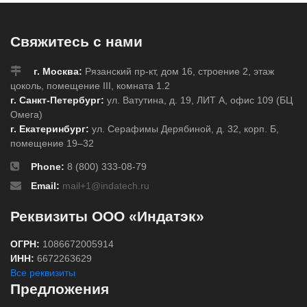
Свяжитесь с нами
г. Москва:
Рязанский пр-кт, дом 16, строение 2, этаж
цоколь, помещение III, комната 1.2
г. Санкт-Петербург:
ул. Ватутина, д. 19, ЛИТ А, офис 109 (БЦ
Омега)
г. Екатеринбург:
ул. Серафимы Дерябиной, д. 32, корп. Б,
помещение 19–32
Phone:
8 (800) 333-08-79
Email:
mail+1@indatech.ru
Реквизиты ООО «Индатэк»
ОГРН:
1086672005914
ИНН:
6672263629
Все реквизиты
Предложения