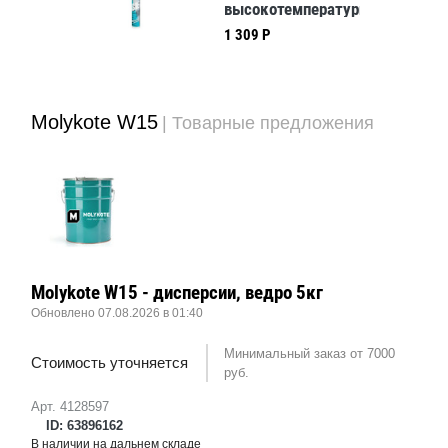
высокотемпературная
смазка Bajol
1 309 Р
Taerosol, 520мл
 Р
Molykote W15
| Товарные предложения
Molykote W15 - дисперсии, ведро 5кг
Обновлено 07.08.2026 в 01:40
Минимальный заказ от 7000
Стоимость уточняется
руб.
Арт. 4128597
ID: 63896162
В наличии на дальнем складе