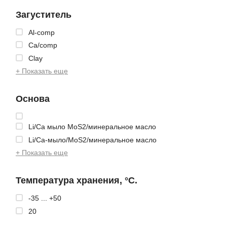
Загуститель
Al-comp
Ca/comp
Clay
+ Показать еще
Основа
Li/Ca мыло MoS2/минеральное масло
Li/Ca-мыло/MoS2/минеральное масло
+ Показать еще
Температура хранения, °C.
-35 ... +50
20