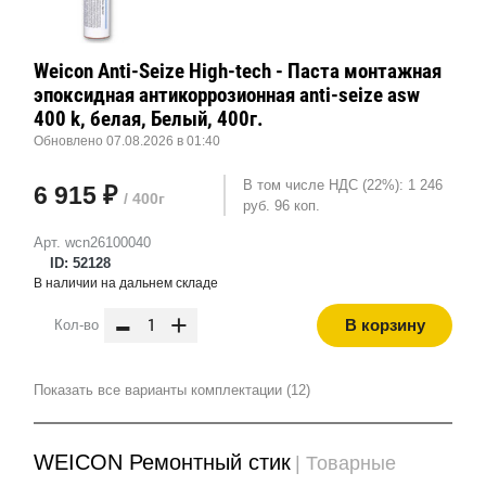
Weicon Anti-Seize High-tech - Паста монтажная
эпоксидная антикоррозионная anti-seize asw
400 k, белая, Белый, 400г.
Обновлено 07.08.2026 в 01:40
В том числе НДС (22%): 1 246
6 915 ₽
/ 400г
руб. 96 коп.
Арт. wcn26100040
ID: 52128
В наличии на дальнем складе
-
+
В корзину
Кол-во
Показать все варианты комплектации (12)
WEICON Ремонтный стик
| Товарные