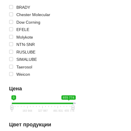
BRADY
Chester Molecular
Dow Corning
EFELE
Molykote
NTN-SNR
RUSLUBE
SIMALUBE
Taerosol
Weicon
Цена
0
655 774
0
163 944
327 887
491 831
655 774
Цвет продукции