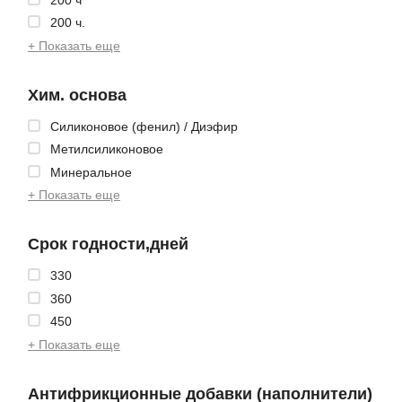
200 ч.
+ Показать еще
Хим. основа
Cиликоновое (фенил) / Диэфир
Метилсиликоновое
Минеральное
+ Показать еще
Срок годности,дней
330
360
450
+ Показать еще
Антифрикционные добавки (наполнители)