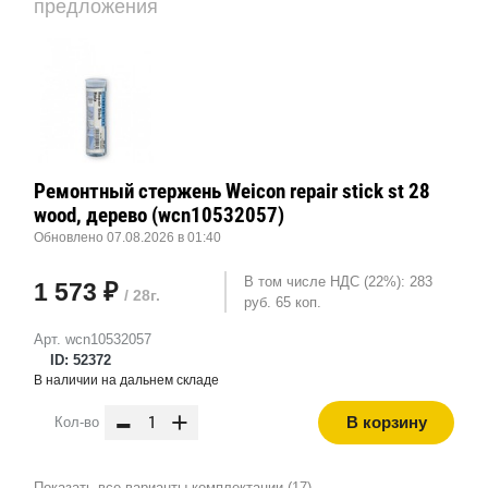
предложения
Ремонтный стержень Weicon repair stick st 28
wood, дерево (wcn10532057)
Обновлено 07.08.2026 в 01:40
В том числе НДС (22%): 283
1 573 ₽
/ 28г.
руб. 65 коп.
Арт. wcn10532057
ID: 52372
В наличии на дальнем складе
-
+
В корзину
Кол-во
Показать все варианты комплектации (17)