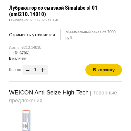
Лубрикатор со смазкой Simalube sl 01
(sml210.14010)
Обновлено 07.08.2026 в 01:40
Минимальный заказ от 7000
Стоимость уточняется
руб.
Арт. sml210.14010
ID: 67061
В наличии
-
+
В корзину
Кол-во
WEICON Anti-Seize High-Tech
| Товарные
предложения