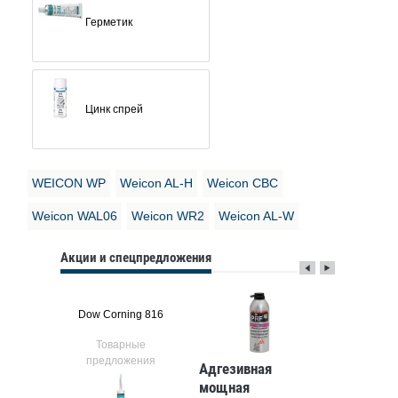
Герметик
Цинк спрей
WEICON WP
Weicon AL-H
Weicon CBC
Weicon WAL06
Weicon WR2
Weicon AL-W
Акции и спецпредложения
igliss
Dow Corning 816
Molykot
ые
Товарные
Тов
ния
предложения
предл
Адгезивная
мощная