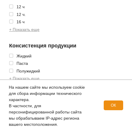
12 ч
12 ч.
16 ч
+ Показать еще
Консистенция продукции
Жидкий
Паста
Полужидкий
+ Показать еще
На нашем сайте мы используем cookie
для сбора информации технического
Степень коррозии на медной пластине
характера.
0-120
ОК
В частности, для
персонифицированной работы сайта
1
мы обрабатываем IP-адрес региона
1a
вашего местоположения.
+ Показать еще