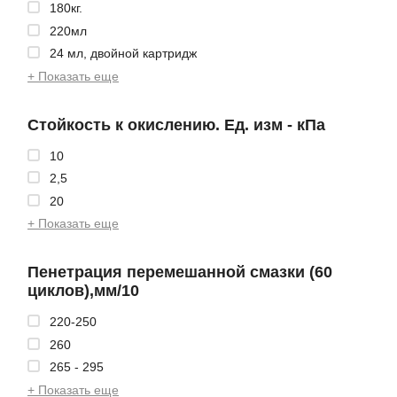
180кг.
220мл
24 мл, двойной картридж
+ Показать еще
Стойкость к окислению. Ед. изм - кПа
10
2,5
20
+ Показать еще
Пенетрация перемешанной смазки (60
циклов),мм/10
220-250
260
265 - 295
+ Показать еще