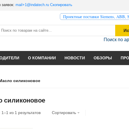
 заявок:
mail+1@indatech.ru
Скопировать
Проектные поставки Siemens, ABB, S
Ис
Поиск по а
ОДИТЕЛИ
О КОМПАНИИ
НОВОСТИ
ОБЗОРЫ
ПР
Масло силиконовое
о силиконовое
о
1
–
1
из
1
результатов
Сортировать