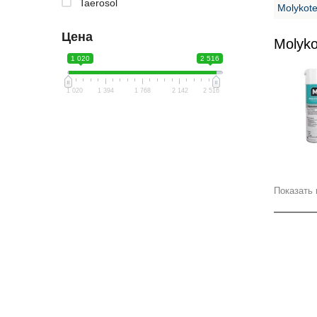
Taerosol
Molykote
Цена
Molyko
1 020
2 516
1 020
1 394
1 768
2 142
2 516
Показать 