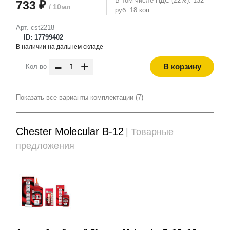
В том числе НДС (22%): 132
733 ₽
/ 10мл
руб. 18 коп.
Арт. cst2218
ID: 17799402
В наличии на дальнем складе
-
+
В корзину
Кол-во
Показать все варианты комплектации (7)
Chester Molecular B-12
| Товарные
предложения