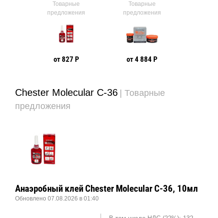
ые
Товарные
Товарные
Тов
ния
предложения
предложения
предл
 Р
от 827 Р
от 4 884 Р
от 63
Chester Molecular C-36
| Товарные
предложения
Анаэробный клей Chester Molecular C-36, 10мл
Обновлено 07.08.2026 в 01:40