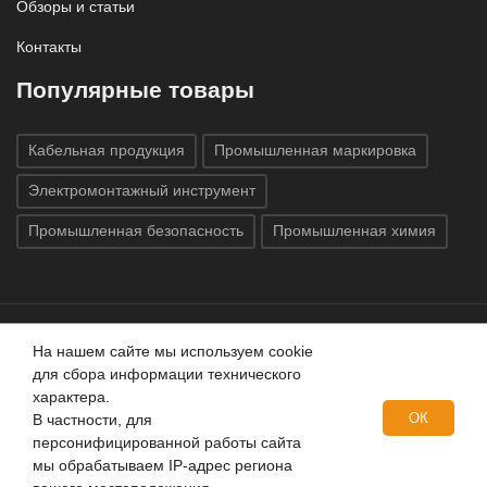
Обзоры и статьи
Контакты
Популярные товары
Кабельная продукция
Промышленная маркировка
Электромонтажный инструмент
Промышленная безопасность
Промышленная химия
На нашем сайте мы используем cookie
Все права защищены © 2020
ГК «Индатэк»
Все права
для сбора информации технического
защищены.
Использование материалов с сайта запрещено.
характера.
Данный сайт не является публичной офертой, определяемой
ОК
В частности, для
положениями статей 437 (2) ГК РФ.
персонифицированной работы сайта
мы обрабатываем IP-адрес региона