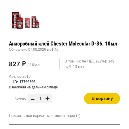
Анаэробный клей Chester Molecular D-36, 10мл
Обновлено 07.08.2026 в 01:40
В том числе НДС (22%): 149
827 ₽
/ 10мл
руб. 13 коп.
Арт. cst2318
ID: 17799396
В наличии на дальнем складе
-
+
В корзину
Кол-во
Показать все варианты комплектации (7)