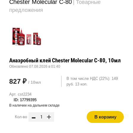
Chester Molecular C-80
| Товарные
предложения
Анаэробный клей Chester Molecular C-80, 10мл
Обновлено 07.08.2026 в 01:40
В том числе НДС (22%): 149
827 ₽
/ 10мл
руб. 13 коп.
Арт. cst2234
ID: 17799395
В наличии на дальнем складе
-
+
В корзину
Кол-во