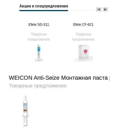
Акции и спецпредложения
213
Efele SG-311
Efele CF-621
Efele
ые
Товарные
Товарные
Тов
ния
предложения
предложения
предл
WEICON Anti-Seize Монтажная паста
|
Товарные предложения