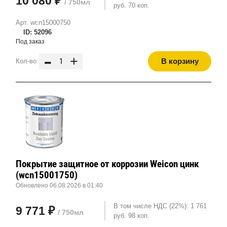
10 080 ₽
/ 750мл
руб. 70 коп.
Арт. wcn15000750
ID: 52096
Под заказ
-
+
В корзину
Кол-во
Покрытие защитное от коррозии Weicon цинк
(wcn15001750)
Обновлено 06.08.2026 в 01:40
В том числе НДС (22%): 1 761
9 771 ₽
/ 750мл
руб. 98 коп.