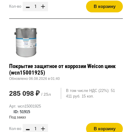
-
+
В корзину
Кол-во
Покрытие защитное от коррозии Weicon цинк
(wcn15001925)
Обновлено 06.08.2026 в 01:40
В том числе НДС (22%): 51
285 098 ₽
/ 25л
411 руб. 15 коп.
Арт. wcn15001925
ID: 51915
Под заказ
-
+
В корзину
Кол-во