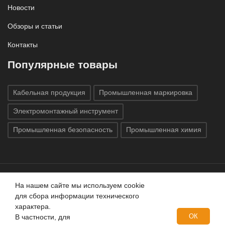
Новости
Обзоры и статьи
Контакты
Популярные товары
Кабельная продукция
Промышленная маркировка
Электромонтажный инструмент
Промышленная безопасность
Промышленная химия
На нашем сайте мы используем cookie
Все права защищены © 2020
ГК «Индатэк»
Все права
для сбора информации технического
защищены.
Использование материалов с сайта запрещено.
характера.
Данный сайт не является публичной офертой, определяемой
ОК
В частности, для
положениями статей 437 (2) ГК РФ.