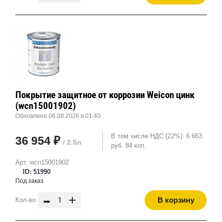
Покрытие защитное от коррозии Weicon цинк
(wcn15001902)
Обновлено 06.08.2026 в 01:40
В том числе НДС (22%): 6 663
36 954 ₽
/ 2.5л
руб. 84 коп.
Арт. wcn15001902
ID: 51990
Под заказ
-
+
В корзину
Кол-во