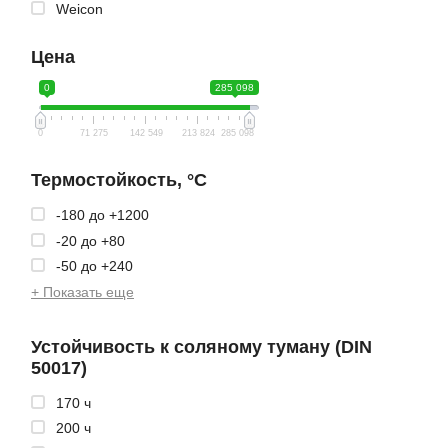
Weicon
Цена
0
285 098
0
71 275
142 549
213 824
285 098
Термостойкость, °C
-180 до +1200
-20 до +80
-50 до +240
+ Показать еще
Устойчивость к соляному туману (DIN
50017)
170 ч
200 ч