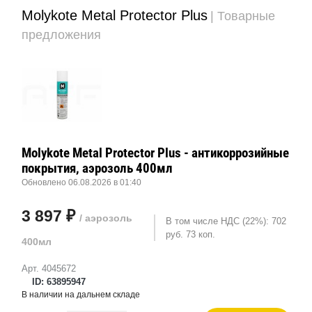
Molykote Metal Protector Plus
| Товарные
предложения
Molykote Metal Protector Plus - антикоррозийные
покрытия, аэрозоль 400мл
Обновлено 06.08.2026 в 01:40
3 897 ₽
/ аэрозоль
В том числе НДС (22%): 702
руб. 73 коп.
400мл
Арт. 4045672
ID: 63895947
В наличии на дальнем складе