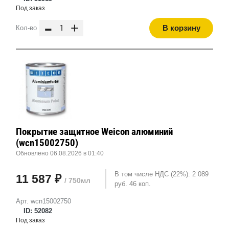
Под заказ
-
+
В корзину
Кол-во
Покрытие защитное Weicon алюминий
(wcn15002750)
Обновлено 06.08.2026 в 01:40
В том числе НДС (22%): 2 089
11 587 ₽
/ 750мл
руб. 46 коп.
Арт. wcn15002750
ID: 52082
Под заказ