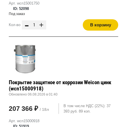
Арт. wcn15001750
ID: 52098
Под заказ
-
+
В корзину
Кол-во
Покрытие защитное от коррозии Weicon цинк
(wcn15000918)
Обновлено 06.08.2026 в 01:40
В том числе НДС (22%): 37
207 366 ₽
/ 18л
393 руб. 89 коп.
Арт. wcn15000918
ID: 51919