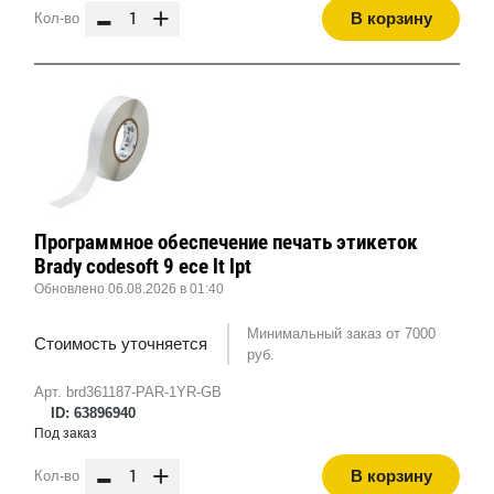
-
+
В корзину
Кол-во
Программное обеспечение печать этикеток
Brady codesoft 9 ece lt lpt
Обновлено 06.08.2026 в 01:40
Минимальный заказ от 7000
Стоимость уточняется
руб.
Арт. brd361187-PAR-1YR-GB
ID: 63896940
Под заказ
-
+
В корзину
Кол-во