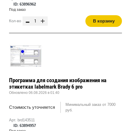
ID: 63896962
Под заказ
-
+
В корзину
Кол-во
Программа для создания изображения на
этикетках labelmark Brady 6 pro
Обновлено 06.08.2026 в 01:40
Минимальный заказ от 7000
Стоимость уточняется
руб.
Арт. brd143511
ID: 63894957