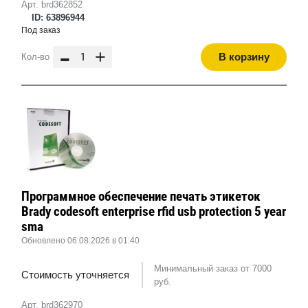
Арт. brd362852
ID: 63896944
Под заказ
-
+
В корзину
Кол-во
Программное обеспечение печать этикеток
Brady codesoft enterprise rfid usb protection 5 year
sma
Обновлено 06.08.2026 в 01:40
Минимальный заказ от 7000
Стоимость уточняется
руб.
Арт. brd362970