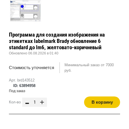
Программа для создания изображения на
этикетках labelmark Brady обновление 6
standard до lm6, желтовато-коричневый
Обновлено 06.08.2026 в 01:40
Минимальный заказ от 7000
Стоимость уточняется
руб.
Арт. brd143512
ID: 63894958
Под заказ
-
+
В корзину
Кол-во