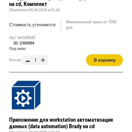
на cd, Комплект
Обновлено 06.08.2026 в 01:40
Минимальный заказ от 7000
Стоимость уточняется
руб.
Арт. brd149192
ID: 2300094
Под заказ
-
+
В корзину
Кол-во
Приложение для workstation автоматизация
данных (data automation) Brady на cd