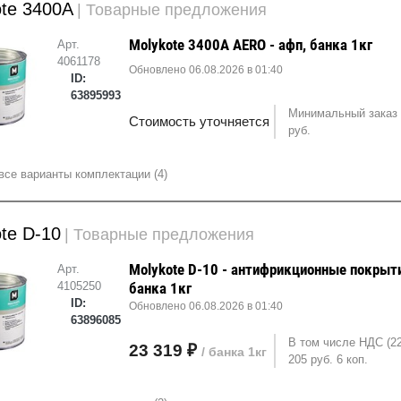
ote 3400A
| Товарные предложения
Molykote 3400A AERO - афп, банка 1кг
Арт.
4061178
Обновлено 06.08.2026 в 01:40
ID:
63895993
Минимальный заказ 
Стоимость уточняется
руб.
все варианты комплектации (4)
te D-10
| Товарные предложения
Molykote D-10 - антифрикционные покрыт
Арт.
4105250
банка 1кг
ID:
Обновлено 06.08.2026 в 01:40
63896085
В том числе НДС (2
23 319 ₽
/ банка 1кг
205 руб. 6 коп.