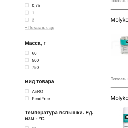
Показать 
0,75
1
Molyko
2
+ Показать еще
Масса, г
60
500
750
Показать 
Вид товара
AERO
Molyk
FeadFree
Температура вспышки. Ед.
изм - °C