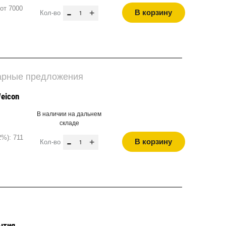
от 7000
-
+
В корзину
Кол-во
варные предложения
eicon
В наличии на дальнем
складе
%): 711
-
+
В корзину
Кол-во
ытия,