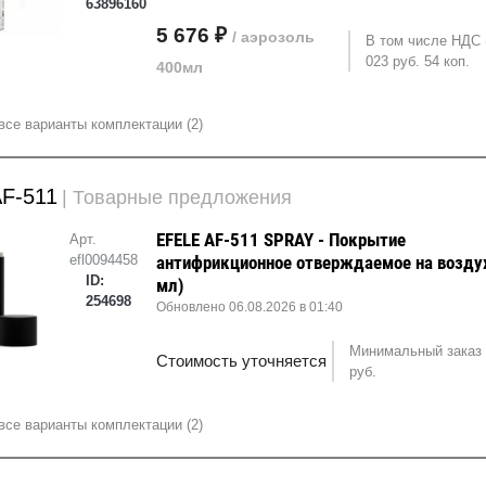
63896160
5 676 ₽
/ аэрозоль
В том числе НДС 
023 руб. 54 коп.
400мл
все варианты комплектации (2)
AF-511
| Товарные предложения
EFELE AF-511 SPRAY - Покрытие
Арт.
efl0094458
антифрикционное отверждаемое на возду
ID:
мл)
254698
Обновлено 06.08.2026 в 01:40
Минимальный заказ 
Стоимость уточняется
руб.
все варианты комплектации (2)