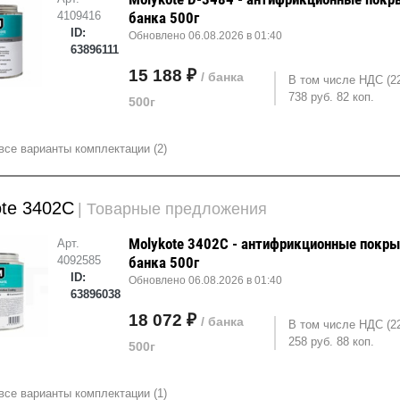
4109416
банка 500г
ID:
Обновлено 06.08.2026 в 01:40
63896111
15 188 ₽
/ банка
В том числе НДС (2
738 руб. 82 коп.
500г
все варианты комплектации (2)
ote 3402C
| Товарные предложения
Molykote 3402C - антифрикционные покры
Арт.
4092585
банка 500г
ID:
Обновлено 06.08.2026 в 01:40
63896038
18 072 ₽
/ банка
В том числе НДС (2
258 руб. 88 коп.
500г
все варианты комплектации (1)