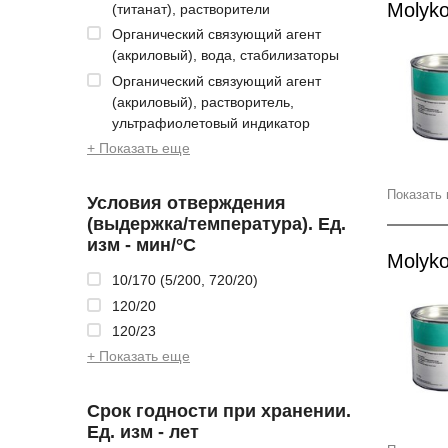
Molyk
(титанат), растворители
Органический связующий агент
(акриловый), вода, стабилизаторы
Органический связующий агент
(акриловый), растворитель,
ультрафиолетовый индикатор
+ Показать еще
Показать 
Условия отверждения
(выдержка/температура). Ед.
изм - мин/°С
Molyko
10/170 (5/200, 720/20)
120/20
120/23
+ Показать еще
Срок годности при хранении.
Ед. изм - лет