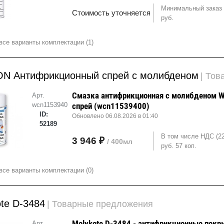
Минимальный заказ 
Стоимость уточняется
руб.
все варианты комплектации (1)
N Антифрикционный спрей с молибденом
| То
Смазка антифрикционная с молибденом W
Арт.
wcn11539400
спрей (wcn11539400)
ID:
Обновлено 06.08.2026 в 01:40
52189
В том числе НДС (22
3 946 ₽
/ 400мл
руб. 57 коп.
все варианты комплектации (0)
te D-3484
| Товарные предложения
Molykote D-3484 - антифрикционные покр
Арт.