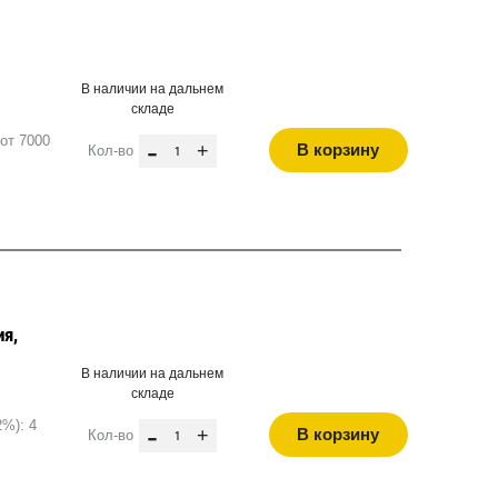
В наличии на дальнем
складе
от 7000
-
+
В корзину
Кол-во
ия,
В наличии на дальнем
складе
2%): 4
-
+
В корзину
Кол-во