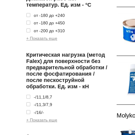
температур. Ед. изм - °С
от -180 до +240
от -180 до +450
от -200 до +310
+ Показать еще
Критическая нагрузка (метод
Falex) для поверхности без
предварительной обработки /
после фосфатирования /
после пескоструйной
обработки. Ед. изм - кH
-/11,1/8,7
-/11,3/7,9
-/16/-
Molyko
+ Показать еще