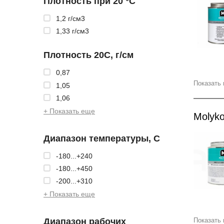
Плотность при 20 °С
1,2 г/см3
1,33 г/см3
Плотность 20С, г/см
0,87
Показать 
1,05
1,06
+ Показать еще
Molyk
Диапазон температуры, С
-180...+240
-180...+450
-200...+310
+ Показать еще
Диапазон рабочих
Показать 