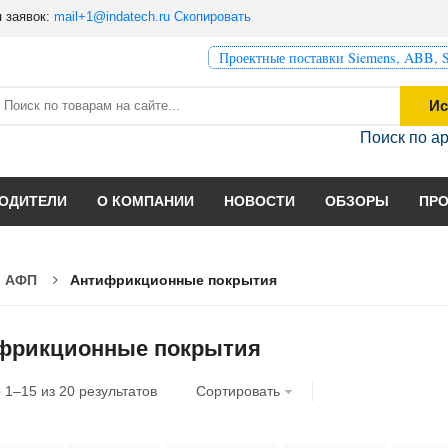
 заявок:
mail+1@indatech.ru
Скопировать
Проектные поставки Siemens, ABB, S
Ис
Поиск по а
ОДИТЕЛИ
О КОМПАНИИ
НОВОСТИ
ОБЗОРЫ
ПР
и АФП
Антифрикционные покрытия
фрикционные покрытия
о
1
–
15
из
20
результатов
Сортировать