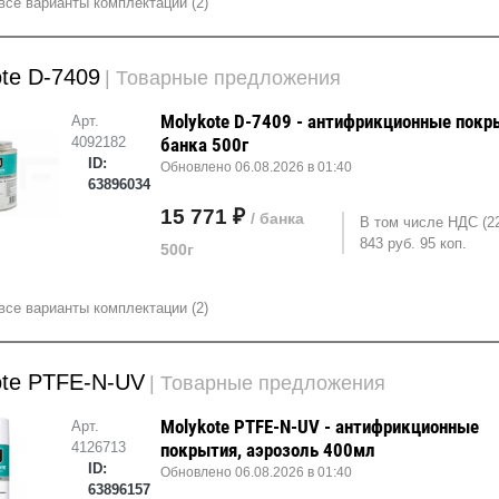
все варианты комплектации (2)
te D-7409
| Товарные предложения
Molykote D-7409 - антифрикционные покр
Арт.
4092182
банка 500г
ID:
Обновлено 06.08.2026 в 01:40
63896034
15 771 ₽
/ банка
В том числе НДС (2
843 руб. 95 коп.
500г
все варианты комплектации (2)
ote PTFE-N-UV
| Товарные предложения
Molykote PTFE-N-UV - антифрикционные
Арт.
4126713
покрытия, аэрозоль 400мл
ID:
Обновлено 06.08.2026 в 01:40
63896157