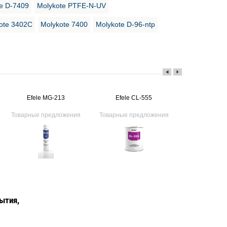
e D-7409
Molykote PTFE-N-UV
ote 3402C
Molykote 7400
Molykote D-96-ntp
Efele MG-213
Efele CL-555
Efele M
Товарные предложения
Товарные предложения
Товарные пр
ытия,