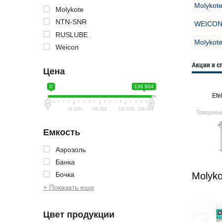
Molykot
Molykote
NTN-SNR
WEICON 
RUSLUBE
Molykot
Weicon
Акции и 
Цена
0
136 904
Efele CL-555
Efele MG-212
Efe
0
34 226
68 452
102 678
136 904
ия
Товарные предложения
Товарные предложения
Товарны
Емкость
Аэрозоль
Банка
Molyko
Бочка
+ Показать еще
Цвет продукции