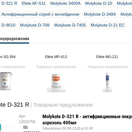
e D-321 R
Efele AF-511
Molykote 3400A
Molykote D-10
Molykot
Антифрикционный спрей с молибденом
Molykote D-3484
Molyk
e D-9610
Molykote D-708
Molykote D-7405
Molykote D-21 EC
спецпредложения
le SG-394
Efele MP-413
Efele MG-211
е предложения
Товарные предложения
Товарные предложения
te D-321 R
| Товарные предложения
Molykote D-321 R - антифрикционные покр
Арт.
12024756
аэрозоль 400мл
ID:
Обновлено 06.08.2026 в 01:40