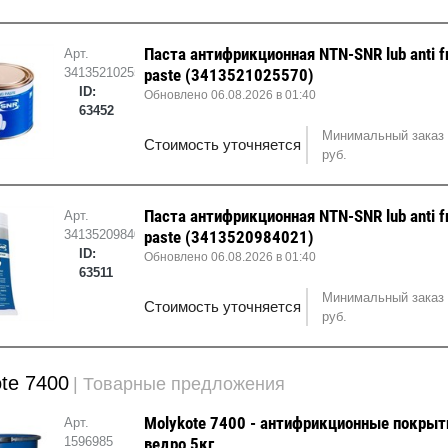
Паста антифрикционная NTN-SNR lub anti fr
Арт.
3413521025570
paste (3413521025570)
ID:
Обновлено 06.08.2026 в 01:40
63452
Минимальный заказ 
Стоимость уточняется
руб.
Паста антифрикционная NTN-SNR lub anti fr
Арт.
3413520984021
paste (3413520984021)
ID:
Обновлено 06.08.2026 в 01:40
63511
Минимальный заказ 
Стоимость уточняется
руб.
te 7400
| Товарные предложения
Molykote 7400 - антифрикционные покрыт
Арт.
1596985
ведро 5кг