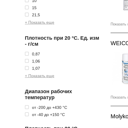
10
15
21,5
+ Показать еще
Показать 
Плотность при 20 °С. Ед. изм
WEICO
- г/см
0,87
1,06
1,07
+ Показать еще
Диапазон рабочих
температур
Показать 
от -200 до +430 °С
от -40 до +150 °С
Molyko