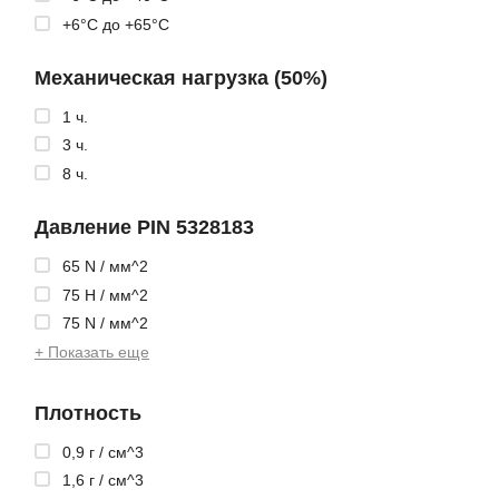
+6°C до +65°C
Механическая нагрузка (50%)
1 ч.
3 ч.
8 ч.
Давление PIN 5328183
65 N / мм^2
75 H / мм^2
75 N / мм^2
+ Показать еще
Плотность
0,9 г / см^3
1,6 г / см^3