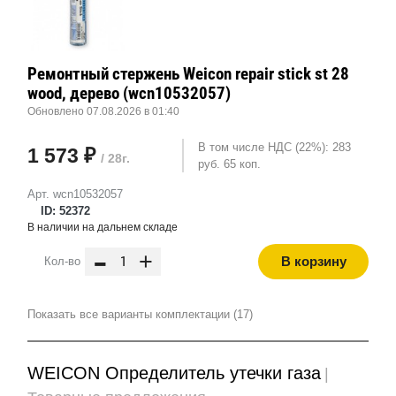
Ремонтный стержень Weicon repair stick st 28
wood, дерево (wcn10532057)
Обновлено 07.08.2026 в 01:40
В том числе НДС (22%): 283
1 573 ₽
/ 28г.
руб. 65 коп.
Арт. wcn10532057
ID: 52372
В наличии на дальнем складе
-
+
В корзину
Кол-во
Показать все варианты комплектации (17)
WEICON Определитель утечки газа
|