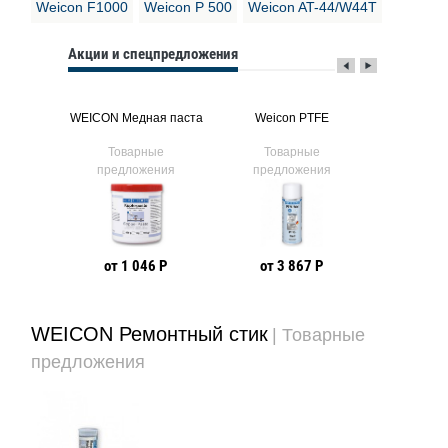
Weicon F1000
Weicon Р 500
Weicon AT-44/W44T
Акции и спецпредложения
WEICON Уд
ST
WEICON Медная паста
Weicon PTFE
ав
ые
Товарные
Товарные
Тов
ния
предложения
предложения
предл
6 Р
от 1 046 Р
от 3 867 Р
от 1
WEICON Ремонтный стик
| Товарные
предложения