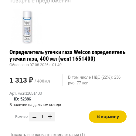
Товарные предложения
Определитель утечки газа Weicon определитель
утечки газа, 400 мл (wcn11651400)
Обновлено 07.08.2026 в 01:40
В том числе НДС (22%): 236
1 313 ₽
/ 400мл
руб. 77 коп.
Арт. wcn11651400
ID: 52386
В наличии на дальнем складе
-
+
В корзину
Кол-во
Показать все варианты комплектации (1)