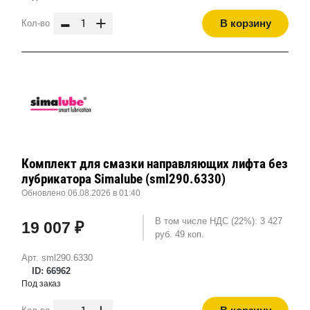
-
+
В корзину
Кол-во
Комплект для смазки направляющих лифта без
лубрикатора Simalube (sml290.6330)
Обновлено 06.08.2026 в 01:40
В том числе НДС (22%): 3 427
19 007 ₽
руб. 49 коп.
Арт. sml290.6330
ID: 66962
Под заказ