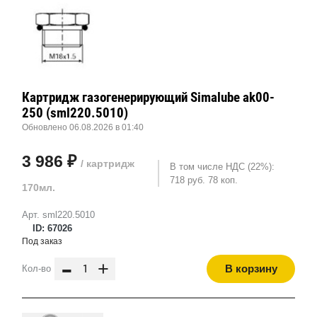
Картридж газогенерирующий Simalube ak00-
250 (sml220.5010)
Обновлено 06.08.2026 в 01:40
3 986 ₽
/ картридж
В том числе НДС (22%):
718 руб. 78 коп.
170мл.
Арт. sml220.5010
ID: 67026
Под заказ
-
+
В корзину
Кол-во