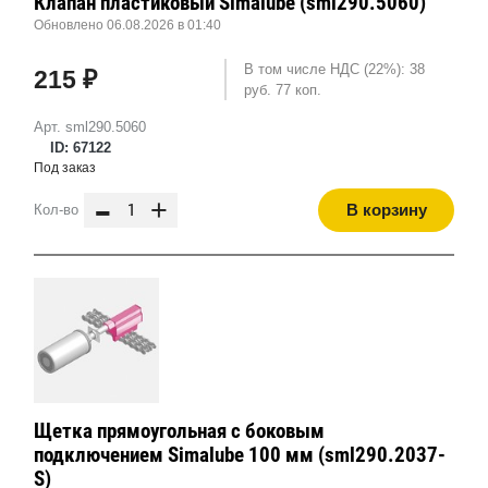
Клапан пластиковый Simalube (sml290.5060)
Обновлено 06.08.2026 в 01:40
В том числе НДС (22%): 38
215 ₽
руб. 77 коп.
Арт. sml290.5060
ID: 67122
Под заказ
-
+
В корзину
Кол-во
Щетка прямоугольная с боковым
подключением Simalube 100 мм (sml290.2037-
S)