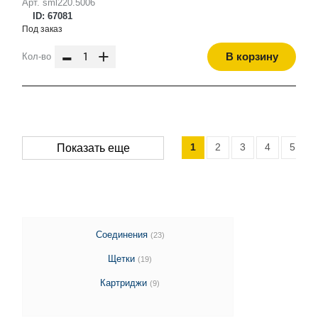
Арт. sml220.5006
ID: 67081
Под заказ
-
+
В корзину
Кол-во
1
2
3
4
5
.
Показать еще
Соединения
(23)
Щетки
(19)
Картриджи
(9)