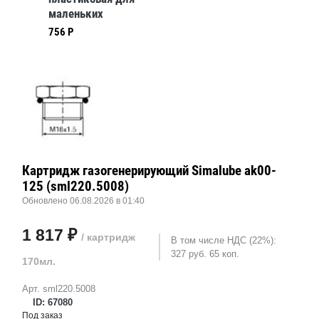
маленьких
радиусов Simalube
756 Р
овая
(sml290.2004)
Картридж газогенерирующий Simalube ak00-
125 (sml220.5008)
Обновлено 06.08.2026 в 01:40
1 817 ₽
/ картридж
В том числе НДС (22%):
327 руб. 65 коп.
170мл.
Арт. sml220.5008
ID: 67080
Под заказ