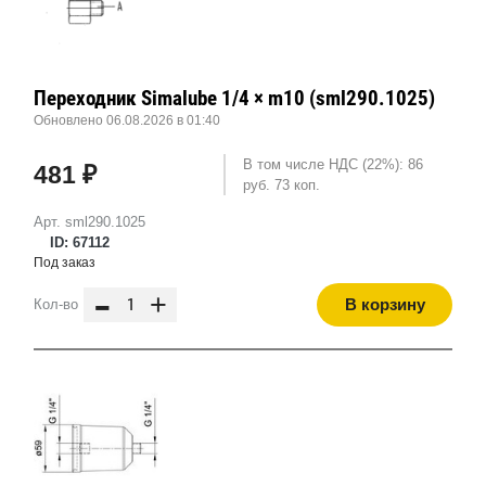
Переходник Simalube 1/4 × m10 (sml290.1025)
Обновлено 06.08.2026 в 01:40
В том числе НДС (22%): 86
481 ₽
руб. 73 коп.
Арт. sml290.1025
ID: 67112
Под заказ
-
+
В корзину
Кол-во