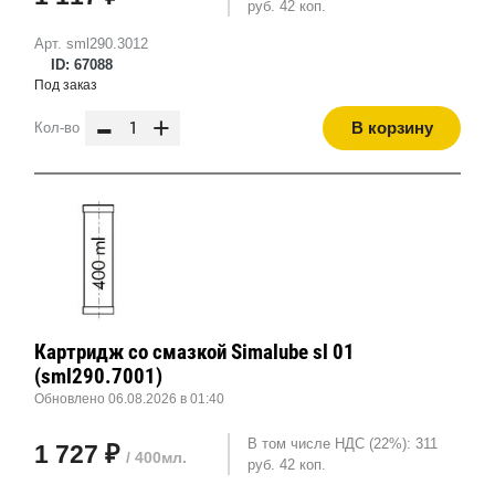
руб. 42 коп.
Арт. sml290.3012
ID: 67088
Под заказ
-
+
В корзину
Кол-во
Картридж со смазкой Simalube sl 01
(sml290.7001)
Обновлено 06.08.2026 в 01:40
В том числе НДС (22%): 311
1 727 ₽
/ 400мл.
руб. 42 коп.