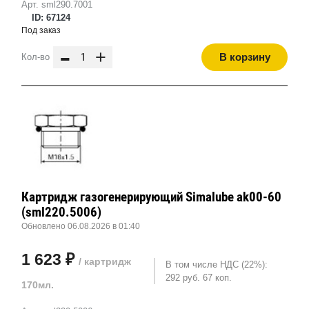
Арт. sml290.7001
ID: 67124
Под заказ
-
+
В корзину
Кол-во
Картридж газогенерирующий Simalube ak00-60
(sml220.5006)
Обновлено 06.08.2026 в 01:40
1 623 ₽
/ картридж
В том числе НДС (22%):
292 руб. 67 коп.
170мл.