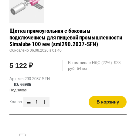
Щетка прямоугольная с боковым
подключением для пищевой промышленности
Simalube 100 мм (sml290.2037-SFN)
Обновлено 06.08.2026 в 01:40
В том числе НДС (22%): 923
5 122 ₽
руб. 64 коп.
Арт. sml290.2037-SFN
ID: 66986
Под заказ
-
+
В корзину
Кол-во