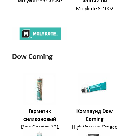
Molykote 55 Grease
контактов
Molykote S-1002
Dow Corning
Герметик
Компаунд Dow
силиконовый
Corning
Dow Corning 791
High Vacuum Greace