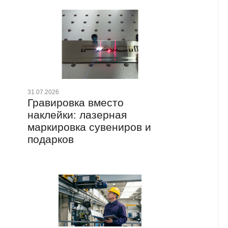
17.0
Ла
уп
31.07.2026
Гравировка вместо
ПЭ
наклейки: лазерная
ко
маркировка сувениров и
подарков
13.0