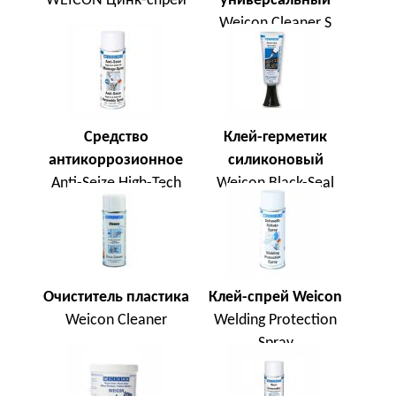
WEICON Цинк-спрей
универсальный
Weicon Cleaner S
Средство
Клей-герметик
антикоррозионное
силиконовый
Anti-Seize High-Tech
Weicon Black-Seal
Очиститель пластика
Клей-спрей Weicon
Weicon Cleaner
Welding Protection
Spray