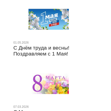
01.1
4 
01.05.2026
С Днём труда и весны!
ед
Поздравляем с 1 Мая!
12.0
По
07.03.2026