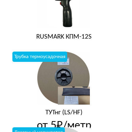
RUSMARK КПМ-12S
Трубка термоусадочная
ТУТнг (LS/HF)
от 5₽/метр