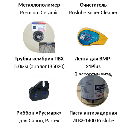
Металлополимер
Очиститель
Premium Ceramic
Ruslube Super Cleaner
Трубка кембрик ПВХ
Лента для BMP-
5.0мм (аналог IB5020)
21Plus
В ассортименте,
Китай
Риббон «Русмарк»
Паста антизадирная
для Canon, Partex
ИПФ-1400 Ruslube