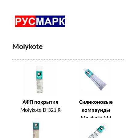
Molykote
АФП покрытия
Силиконовые
Molykote D-321 R
компаунды
Molykote 111