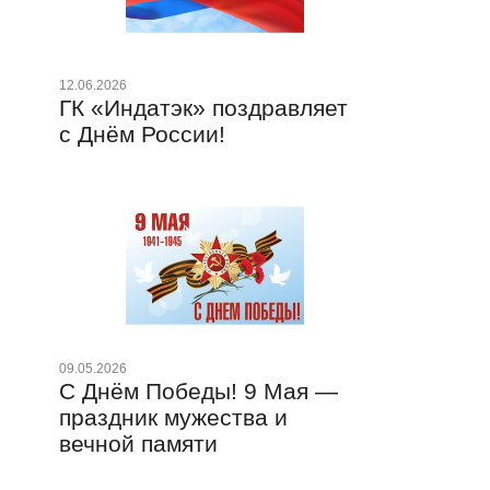
12.06.2026
21.0
ГК «Индатэк» поздравляет
С 
с Днём России!
От
09.05.2026
31.1
С Днём Победы! 9 Мая —
Но
праздник мужества и
от
вечной памяти