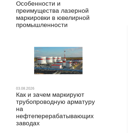
Особенности и
Де
преимущества лазерной
ма
маркировки в ювелирной
де
промышленности
20.0
Ма
03.08.2026
Как и зачем маркируют
ст
трубопроводную арматуру
пр
на
пр
нефтеперерабатывающих
заводах