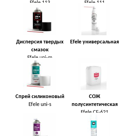
Efele 113
Efele 111
Дисперсия твердых
Efele универсальная
смазок
Efele uni-m
Cпрей силиконовый
СОЖ
Efele uni-s
полусинтетическая
Efele CF-621