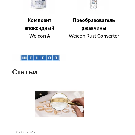
Композит
Преобразователь
эпоксидный
ржавчины
Weicon A
Weicon Rust Converter
Статьи
07.08.2026
24.0