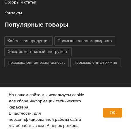
Обзоры и статьи
Контакты
Популярные товары
Кабельная продукция
Промышленная маркировка
Электромонтажный инструмент
Промышленная безопасность
Промышленная химия
На нашем сайте мы используем cookie
Все права защищены © 2020
ГК «Индатэк»
Все права
для сбора информации технического
защищены.
Использование материалов с сайта запрещено.
характера.
Данный сайт не является публичной офертой, определяемой
ОК
В частности, для
положениями статей 437 (2) ГК РФ.
персонифицированной работы сайта
мы обрабатываем IP-адрес региона