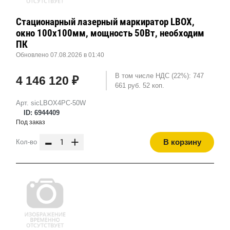
Стационарный лазерный маркиратор LBOX,
окно 100х100мм, мощность 50Вт, необходим
ПК
Обновлено 07.08.2026 в 01:40
В том числе НДС (22%): 747
4 146 120 ₽
661 руб. 52 коп.
Арт. sicLBOX4PC-50W
ID: 6944409
Под заказ
-
+
В корзину
Кол-во