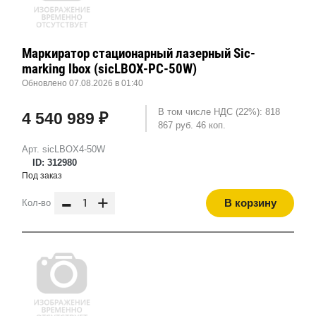
Маркиратор стационарный лазерный Sic-
marking lbox (sicLBOX-PC-50W)
Обновлено 07.08.2026 в 01:40
В том числе НДС (22%): 818
4 540 989 ₽
867 руб. 46 коп.
Арт. sicLBOX4-50W
ID: 312980
Под заказ
-
+
В корзину
Кол-во