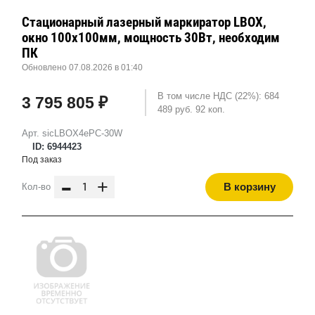
Стационарный лазерный маркиратор LBOX,
окно 100х100мм, мощность 30Вт, необходим
ПК
Обновлено 07.08.2026 в 01:40
В том числе НДС (22%): 684
3 795 805 ₽
489 руб. 92 коп.
Арт. sicLBOX4ePC-30W
ID: 6944423
Под заказ
-
+
В корзину
Кол-во