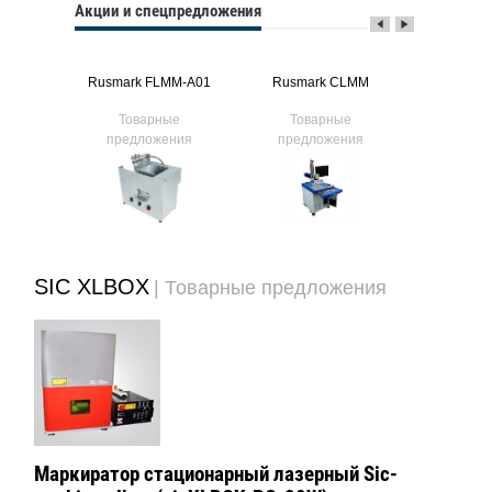
Акции и спецпредложения
Rusmark FLMM-A01
Rusmark CLMM
Rusma
Товарные
Товарные
Тов
предложения
предложения
предл
MM-
окно
 с ПК
SIC XLBOX
| Товарные предложения
Маркиратор стационарный лазерный Sic-