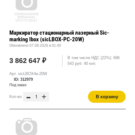
Маркиратор стационарный лазерный Sic-
marking lbox (sicLBOX-PC-20W)
Обновлено 07.08.2026 в 01:40
В том числе НДС (22%): 696
3 862 647 ₽
543 руб. 40 коп.
Арт. sicLBOX4e-20W
ID: 312979
Под заказ
-
+
В корзину
Кол-во