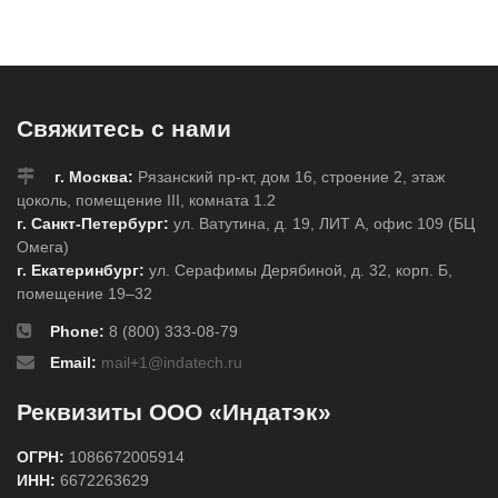
Свяжитесь с нами
г. Москва:
Рязанский пр-кт, дом 16, строение 2, этаж
цоколь, помещение III, комната 1.2
г. Санкт-Петербург:
ул. Ватутина, д. 19, ЛИТ А, офис 109 (БЦ
Омега)
г. Екатеринбург:
ул. Серафимы Дерябиной, д. 32, корп. Б,
помещение 19–32
Phone:
8 (800) 333-08-79
Email:
mail+1@indatech.ru
Реквизиты ООО «Индатэк»
ОГРН:
1086672005914
ИНН:
6672263629