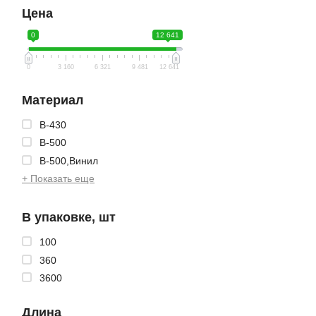
Цена
0
12 641
0
3 160
6 321
9 481
12 641
Материал
B-430
B-500
B-500,Винил
+ Показать еще
В упаковке, шт
100
360
3600
Длина