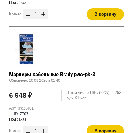
Под заказ
-
+
В корзину
Кол-во
Маркеры кабельные Brady pwc-pk-3
Обновлено 10.08.2026 в 01:40
В том числе НДС (22%): 1 252
6 948 ₽
руб. 91 коп.
Арт. brd35401
ID: 7703
Под заказ
-
+
В корзину
Кол-во