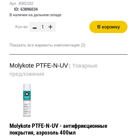
Арт. 4092182
ID: 63896034
В наличии на дальнем складе
-
+
В корзину
Кол-во
Показать все варианты комплектации (2)
Molykote PTFE-N-UV
| Товарные
предложения
Molykote PTFE-N-UV - антифрикционные
покрытия, аэрозоль 400мл