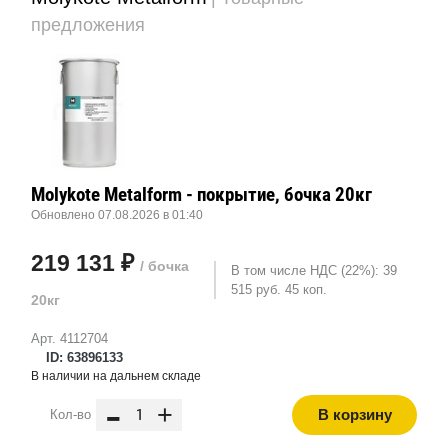
предложения
Molykote Metalform - покрытие, бочка 20кг
Обновлено 07.08.2026 в 01:40
219 131 ₽
/ бочка
В том числе НДС (22%): 39
515 руб. 45 коп.
20кг
Арт. 4112704
ID: 63896133
В наличии на дальнем складе
-
+
В корзину
Кол-во