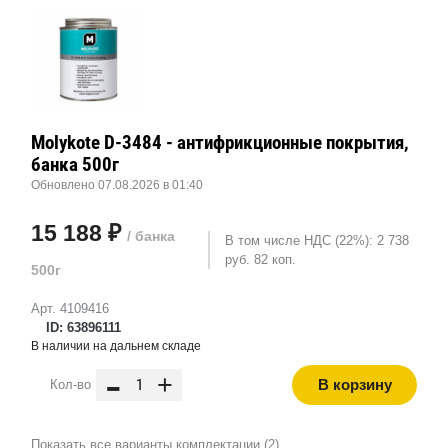
Molykote D-3484 - антифрикционные покрытия,
банка 500г
Обновлено 07.08.2026 в 01:40
15 188 ₽
/ банка
В том числе НДС (22%): 2 738
руб. 82 коп.
500г
Арт. 4109416
ID: 63896111
В наличии на дальнем складе
-
+
В корзину
Кол-во
Показать все варианты комплектации (2)