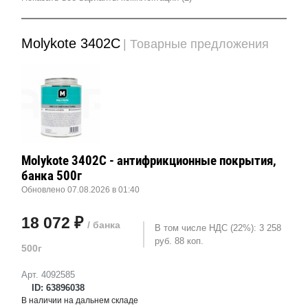
Molykote 3402C
| Товарные предложения
Molykote 3402C - антифрикционные покрытия,
банка 500г
Обновлено 07.08.2026 в 01:40
18 072 ₽
/ банка
В том числе НДС (22%): 3 258
руб. 88 коп.
500г
Арт. 4092585
ID: 63896038
В наличии на дальнем складе