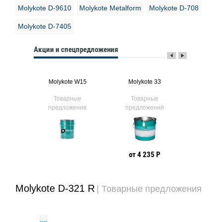
Molykote D-9610
Molykote Metalform
Molykote D-708
Molykote D-7405
Акции и спецпредложения
ator Spra
Molykote W15
Molykote 33
Molyko
ые
Товарные
Товарные
Тов
ния
предложения
предложения
предл
 Р
от 4 235 Р
от 1
Molykote D-321 R
| Товарные предложения