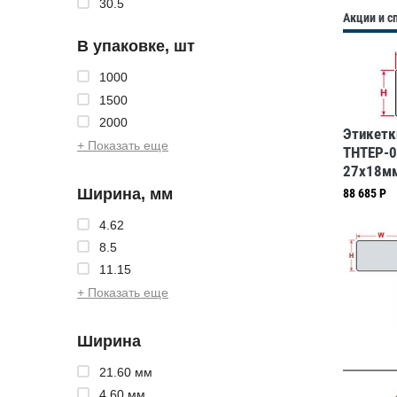
30.5
Акции и 
В упаковке, шт
1000
1500
2000
Этикетк
+ Показать еще
THTEP-0
27x18мм
Ширина, мм
88 685 Р
4.62
8.5
11.15
+ Показать еще
Ширина
21.60 мм
4.60 мм