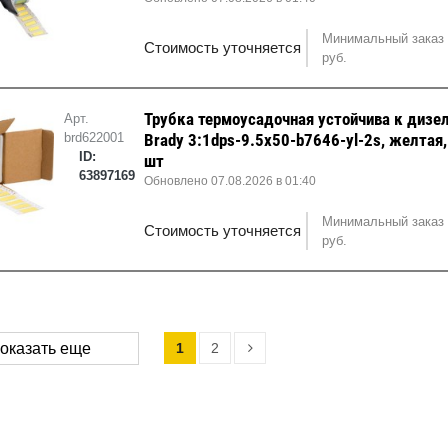
Минимальный заказ 
Стоимость уточняется
руб.
Трубка термоусадочная устойчива к дизе
Арт.
brd622001
Brady 3:1dps-9.5x50-b7646-yl-2s, желтая
ID:
шт
63897169
Обновлено 07.08.2026 в 01:40
Минимальный заказ 
Стоимость уточняется
руб.
1
2
оказать еще