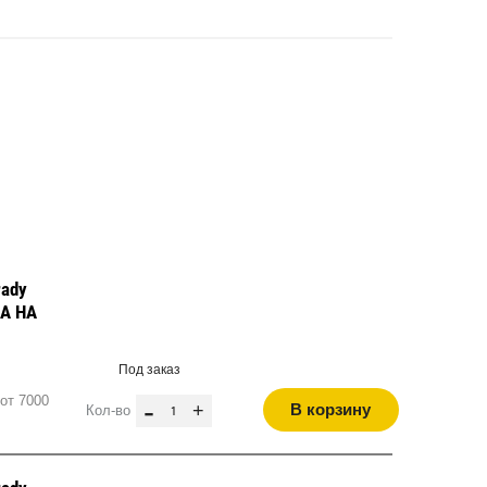
rady
НА НА
Под заказ
от 7000
-
+
В корзину
Кол-во