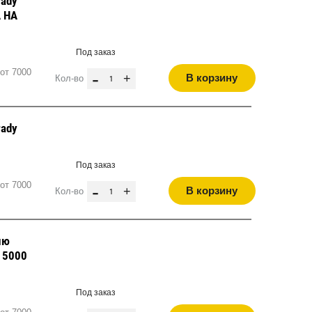
rady
А НА
Под заказ
от 7000
-
+
В корзину
Кол-во
rady
Под заказ
от 7000
-
+
В корзину
Кол-во
лю
, 5000
Под заказ