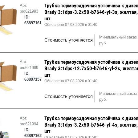
Трубка термоусадочная устойчива к дизе
Арт.
brd621993
Brady 3:1dps-3.2x50-b7646-yl-3s, желтая
ID:
шт
63897161
Обновлено 07.08.2026 в 01:40
Минимальный заказ 
Стоимость уточняется
руб.
Трубка термоусадочная устойчива к дизе
Арт.
brd621989
Brady 3:1dps-12.7x50-b7646-yl-2s, желта
ID:
шт
63897157
Обновлено 07.08.2026 в 01:40
Минимальный заказ 
Стоимость уточняется
руб.
Трубка термоусадочная устойчива к дизе
Арт.
brd621994
Brady 3:1dps-3.2x50-b7646-yl-4s, желтая
ID:
шт
63897162
Обновлено 07.08.2026 в 01:40