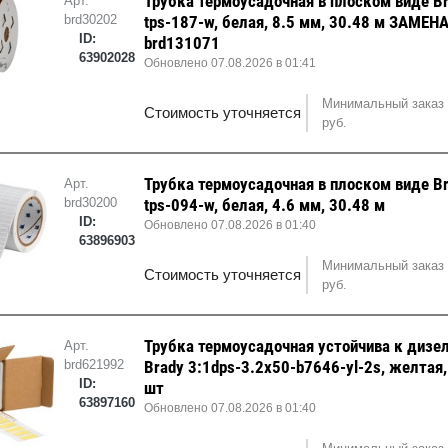
Трубка термоусадочная в плоском виде B
Арт.
brd30202
tps-187-w, белая, 8.5 мм, 30.48 м ЗАМЕН
ID:
brd131071
63902028
Обновлено 07.08.2026 в 01:41
Минимальный заказ 
Стоимость уточняется
руб.
Трубка термоусадочная в плоском виде B
Арт.
brd30200
tps-094-w, белая, 4.6 мм, 30.48 м
ID:
Обновлено 07.08.2026 в 01:40
63896903
Минимальный заказ 
Стоимость уточняется
руб.
Трубка термоусадочная устойчива к дизе
Арт.
brd621992
Brady 3:1dps-3.2x50-b7646-yl-2s, желтая
ID:
шт
63897160
Обновлено 07.08.2026 в 01:40