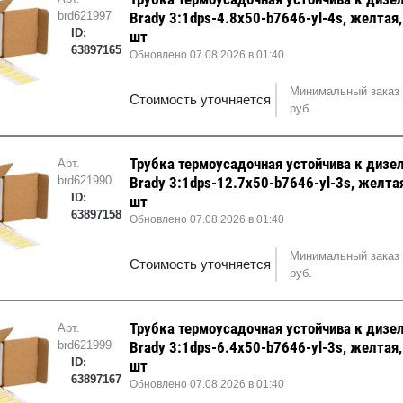
brd621997
Brady 3:1dps-4.8x50-b7646-yl-4s, желтая
ID:
шт
63897165
Обновлено 07.08.2026 в 01:40
Минимальный заказ 
Стоимость уточняется
руб.
Трубка термоусадочная устойчива к дизе
Арт.
brd621990
Brady 3:1dps-12.7x50-b7646-yl-3s, желта
ID:
шт
63897158
Обновлено 07.08.2026 в 01:40
Минимальный заказ 
Стоимость уточняется
руб.
Трубка термоусадочная устойчива к дизе
Арт.
brd621999
Brady 3:1dps-6.4x50-b7646-yl-3s, желтая
ID:
шт
63897167
Обновлено 07.08.2026 в 01:40