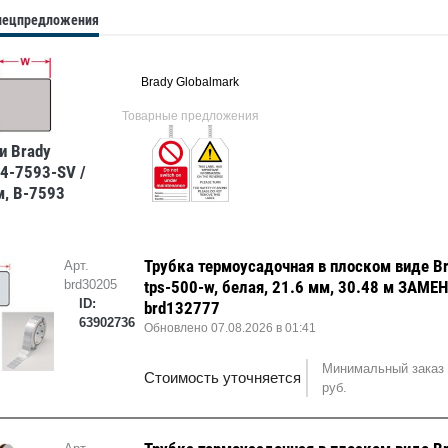
спецпредложения
Brady Globalmark
Товарные предложения
и Brady
4-7593-SV /
, B-7593
Трубка термоусадочная в плоском виде B
Арт.
brd30205
tps-500-w, белая, 21.6 мм, 30.48 м ЗАМЕ
ID:
brd132777
63902736
Обновлено 07.08.2026 в 01:41
Минимальный заказ 
Стоимость уточняется
руб.