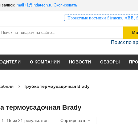
 заявок:
mail+1@indatech.ru
Скопировать
Проектные поставки Siemens, ABB, S
Ис
Поиск по а
ОДИТЕЛИ
О КОМПАНИИ
НОВОСТИ
ОБЗОРЫ
ПР
кабеля
Трубка термоусадочная Brady
а термоусадочная Brady
о
1
–
15
из
21
результатов
Сортировать