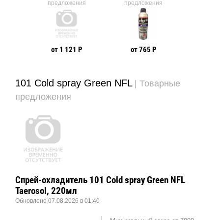
ния
предложения
предложения
Адгезивн
мощная
высокоте
смазка Ba
1 309 Р
Taerosol
 Р
от 1 121 Р
от 765 Р
101 Cold spray Green NFL
| Товарные
предложения
Спрей-охладитель 101 Cold spray Green NFL
Taerosol, 220мл
Обновлено 07.08.2026 в 01:40