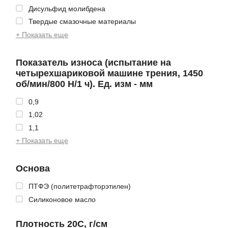
Дисульфид молибдена
Твердые смазочные материалы
+ Показать еще
Показатель износа (испытание на
четырехшариковой машине трения, 1450
об/мин/800 Н/1 ч). Ед. изм - мм
0,9
1,02
1,1
+ Показать еще
Основа
ПТФЭ (политетрафторэтилен)
Силиконовое масло
Плотность 20С, г/см