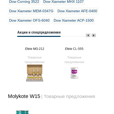
Dow Corning 3522
Dow Xiameter MHX 1107
Dow Xiameter MEM-0347G
Dow Xiameter AFE-0400
Dow Xiameter OFS-6040
Dow Xiameter ACP-1500
Акции и спецпредложения
394
Efele MG-212
Efele CL-555
Efele
ые
Товарные
Товарные
Тов
ния
предложения
предложения
предл
Molykote W15
| Товарные предложения