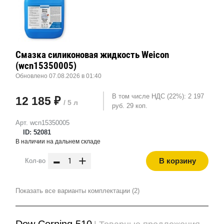
Смазка силиконовая жидкость Weicon
(wcn15350005)
Обновлено 07.08.2026 в 01:40
В том числе НДС (22%): 2 197
12 185 ₽
/ 5 л
руб. 29 коп.
Арт. wcn15350005
ID: 52081
В наличии на дальнем складе
-
+
В корзину
Кол-во
Показать все варианты комплектации (2)
Dow Corning 510