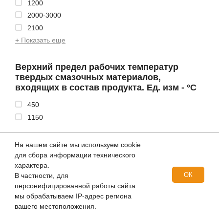
1200
2000-3000
2100
+ Показать еще
Верхний предел рабочих температур
твердых смазочных материалов,
входящих в состав продукта. Ед. изм - °С
450
1150
Диапазон рабочих температур. Ед. изм - °С
На нашем сайте мы используем cookie
для сбора информации технического
Зависит от масла, к которому добавлен продукт
характера.
до +200
ОК
В частности, для
от -25 до +160
персонифицированной работы сайта
мы обрабатываем IP-адрес региона
Вес, г.
вашего местоположения.