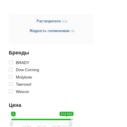
Растворители
(12)
Жидкость силиконовая
(4)
Бренды
BRADY
Dow Corning
Molykote
Taerosol
Weicon
Цена
0
574 653
0
143 663
287 327
430 990
574 653