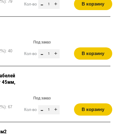
2%): 79
-
+
В корзину
Кол-во
Под заказ
2%): 40
-
+
В корзину
Кол-во
кабелей
т 45мм,
Под заказ
2%): 67
-
+
В корзину
Кол-во
мм2