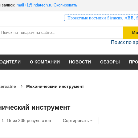
 заявок:
mail+1@indatech.ru
Скопировать
Проектные поставки Siemens, ABB, S
Ис
Поиск по а
ОДИТЕЛИ
О КОМПАНИИ
НОВОСТИ
ОБЗОРЫ
ПР
tercable
Механический инструмент
нический инструмент
о
1
–
15
из
235
результатов
Сортировать