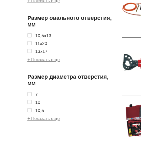
+ Показать еще
Размер овального отверстия,
мм
10,5x13
11x20
13x17
+ Показать еще
Размер диаметра отверстия,
мм
7
10
10,5
+ Показать еще