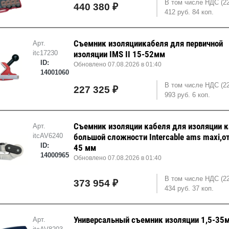
В том числе НДС (2
440 380 ₽
412 руб. 84 коп.
Съемник изоляциикабеля для первичной
Арт.
itc17230
изоляции IMS II 15-52мм
ID:
Обновлено 07.08.2026 в 01:40
14001060
В том числе НДС (2
227 325 ₽
993 руб. 6 коп.
Съемник изоляции кабеля для изоляции 
Арт.
itcAV6240
большой сложности Intercable ams maxi,о
ID:
45 мм
14000965
Обновлено 07.08.2026 в 01:40
В том числе НДС (2
373 954 ₽
434 руб. 37 коп.
Универсальный съемник изоляции 1,5-35
Арт.