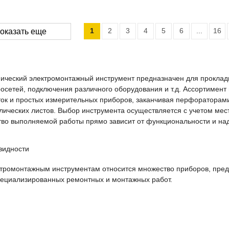
1
2
3
4
5
6
...
16
оказать еще
ический электромонтажный инструмент предназначен для прокладк
росетей, подключения различного оборудования и т.д. Ассортимент
ток и простых измерительных приборов, заканчивая перфораторами
лических листов. Выбор инструмента осуществляется с учетом ме
тво выполняемой работы прямо зависит от функциональности и над
видности
ктромонтажным инструментам относится множество приборов, пре
пециализированных ремонтных и монтажных работ.