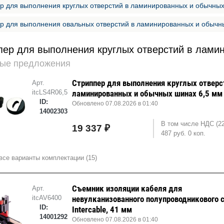
р для выполнения круглых отверстий в ламинированных и обычны
р для выполнения овальных отверстий в ламинированных и обычн
пер для выполнения круглых отверстий в лами
ые предложения
Стриппер для выполнения круглых отверс
Арт.
itcLS4R06,5N
ламинированных и обычных шинах 6,5 мм
ID:
Обновлено 07.08.2026 в 01:40
14002303
В том числе НДС (2
19 337 ₽
487 руб. 0 коп.
все варианты комплектации (15)
Съемник изоляции кабеля для
Арт.
itcAV6400
невулканизованного полупроводникового 
ID:
Intercable, 41 мм
14001292
Обновлено 07.08.2026 в 01:40