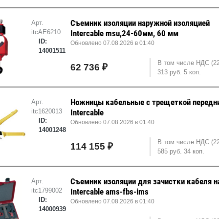
Съемник изоляции наружной изоляцией
Арт.
itcAE6210
Intercable msu,24-60мм, 60 мм
ID:
Обновлено 07.08.2026 в 01:40
14001511
В том числе НДС (22
62 736 ₽
313 руб. 5 коп.
Ножницы кабельные с трещеткой передн
Арт.
itc1620013
Intercable
ID:
Обновлено 07.08.2026 в 01:40
14001248
В том числе НДС (2
114 155 ₽
585 руб. 34 коп.
Съемник изоляции для зачистки кабеля н
Арт.
itc1799002
Intercable ams-fbs-ims
ID:
Обновлено 07.08.2026 в 01:40
14000939