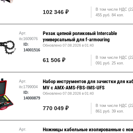
В том числе НДС (2
102 346 ₽
455 руб. 84 коп.
Резак цепной роликовый Intercable
Арт.
itc1609076
универсальный для f-armouring
ID:
Обновлено 07.08.2026 в 01:40
14001516
В том числе НДС (22
61 506 ₽
091 руб. 25 коп.
Набор инструментов для зачистки для ка
Арт.
itc1799004
MV с AMX-AMS-FBS-IMS-UFS
ID:
Обновлено 07.08.2026 в 01:40
14000879
В том числе НДС (2
770 049 ₽
861 руб. 39 коп.
Ножницы кабельные изолированные с н
Арт.