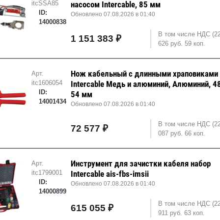
itcSSA85
насосом Intercable, 85 мм
ID:
Обновлено 07.08.2026 в 01:40
14000838
В том числе НДС (2
1 151 383 ₽
626 руб. 59 коп.
Нож кабельный с длинными храповиками
Арт.
itc1606054
Intercable Медь и алюминий, Алюминий, 4
ID:
54 мм
14001434
Обновлено 07.08.2026 в 01:40
В том числе НДС (2
72 577 ₽
087 руб. 66 коп.
Инструмент для зачистки кабеля набор
Арт.
itc1799001
Intercable ais-fbs-imsii
ID:
Обновлено 07.08.2026 в 01:40
14000899
В том числе НДС (22
615 055 ₽
911 руб. 63 коп.