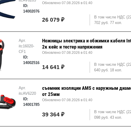
itcAV8203
Обновлено 07.08.2026 в 01:40
ID:
14002076
В том числе НДС (2
26 079 ₽
702 руб. 77 коп.
Ножницы электрика и обжимки кабеля Int
Арт.
itc16020-
2к кейс и тестер напряжения
CF1
Обновлено 07.08.2026 в 01:40
ID:
14002516
В том числе НДС (2
14 641 ₽
640 руб. 18 коп.
съемник изоляции AMS с наружным диам
Арт.
itcAV6220
от 25мм
ID:
Обновлено 07.08.2026 в 01:40
14001785
В том числе НДС (2
39 364 ₽
098 руб. 43 коп.