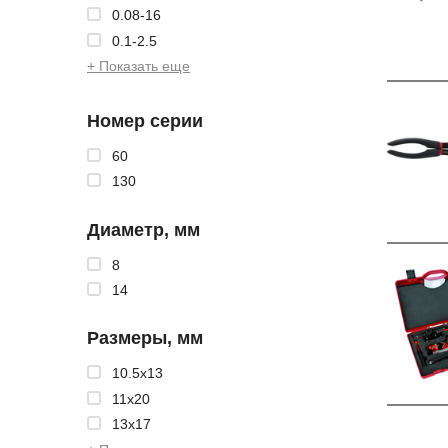
0.08-16
0.1-2.5
+ Показать еще
Номер серии
60
130
Диаметр, мм
8
14
Размеры, мм
10.5x13
11x20
13x17