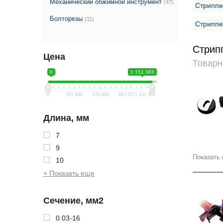
Механический обжимной инструмент
(47)
Стриппе
Болторезы
(11)
Стриппе
Стрип
Цена
Товарн
0
1 151 383
0
287 846
575 692
863 537
1 151 383
Длина, мм
7
9
Показать 
10
+ Показать еще
Сечение, мм2
0.03-16