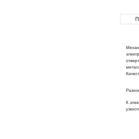
П
Механ
элект
отвер
метал
Качес
Разно
К эле
узкос