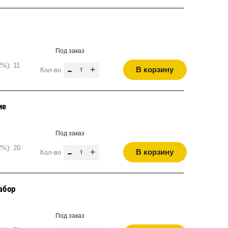
Под заказ
%): 11
-
+
В корзину
Кол-во
ие
Под заказ
2%): 20
-
+
В корзину
Кол-во
абор
Под заказ