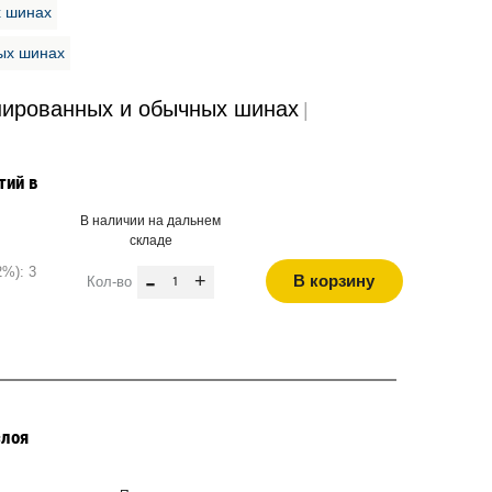
х шинах
ых шинах
нированных и обычных шинах
|
тий в
В наличии на дальнем
складе
2%): 3
-
+
В корзину
Кол-во
слоя