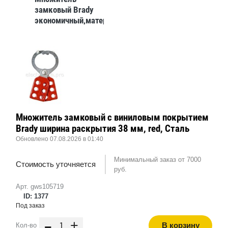
замковый Brady
экономичный,материал
размер затвора 25
мм, красный,
Алюминий, 1 шт
Множитель замковый с виниловым покрытием
Brady ширина раскрытия 38 мм, red, Сталь
Обновлено 07.08.2026 в 01:40
Минимальный заказ от 7000
Стоимость уточняется
руб.
Арт. gws105719
ID: 1377
Под заказ
-
+
В корзину
Кол-во