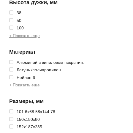
Высота дужки, мм
38
50
100
+ Показать еще
Материал
Алюминий в виниловом покрытии.
Латунь /полипропилен.
Нейлон 6
+ Показать еще
Размеры, мм
101.6x68.58x144.78
150x150x80
152x187x235