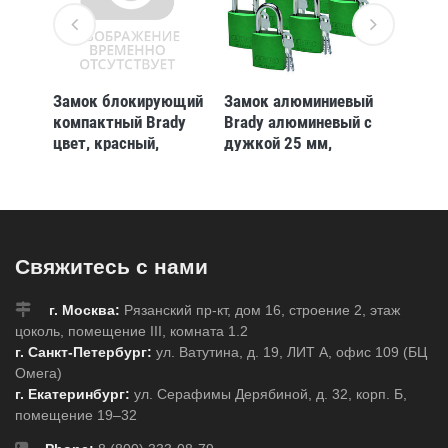
ные
Замок блокирующий
Замок алюминиевый
Замки 
rady
компактный Brady
Brady алюминевый с
блокир
ибкая
цвет, красный,
дужкой 25 мм,
цвет, 
 4.7
Гибкая стальная
зеленый, 6 шт
Гибкая
стема
дужка, 4.7 мм, 100
дужка,
ч,
мм, ПВХ, Химически
мм, Си
инертен,
одинак
Электроизолированная
ПВХ, Х
Свяжитесь с нами
ванная
личина, 1, 1 шт
инертен
лект,
Электр
личина,
г. Москва:
Рязанский пр-кт, дом 16, строение 2, этаж
6 шт
цоколь, помещение III, комната 1.2
г. Санкт-Петербург:
ул. Ватутина, д. 19, ЛИТ А, офис 109 (БЦ
Омега)
г. Екатеринбург:
ул. Серафимы Дерябиной, д. 32, корп. Б,
помещение 19–32