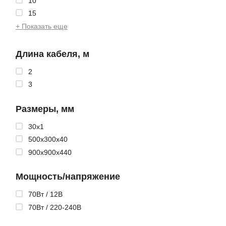
10
15
+ Показать еще
Длина кабеля, м
2
3
Размеры, мм
30x1
500x300x40
900x900x440
Мощность/напряжение
70Вт / 12В
70Вт / 220-240В