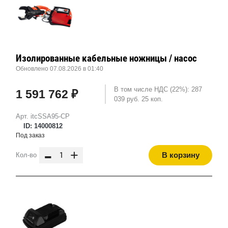
Изолированные кабельные ножницы / насос
Обновлено 07.08.2026 в 01:40
В том числе НДС (22%): 287
1 591 762 ₽
039 руб. 25 коп.
Арт. itcSSA95-CP
ID: 14000812
Под заказ
-
+
В корзину
Кол-во