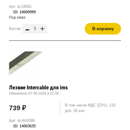
Арт. itc19501
ID: 14000999
Под заказ
-
+
В корзину
Кол-во
Лезвие Intercable для ims
Обновлено 07.08.2026 в 01:40
В том числе НДС (22%): 133
739 ₽
руб. 26 коп.
Арт. itcAV6399
ID: 14003635