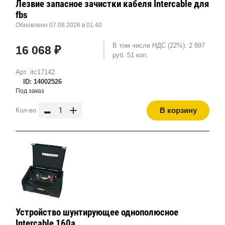
Лезвие запасное зачистки кабеля Intercable для
fbs
Обновлено 07.08.2026 в 01:40
В том числе НДС (22%): 2 897
16 068 ₽
руб. 51 коп.
Арт. itc17142
ID: 14002526
Под заказ
-
+
В корзину
Кол-во
Устройство шунтирующее однополюсное
Intercable 160а