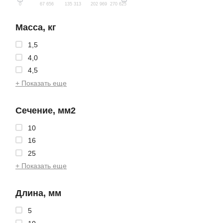
0
67 656
135 313
202 969
270 625
Масса, кг
1,5
4,0
4,5
+ Показать еще
Сечение, мм2
10
16
25
+ Показать еще
Длина, мм
5