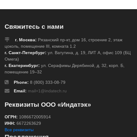
Свяжитесь с нами
г. Москва:
Рязанский пр-кт, дом 16, строение 2, этаж
цоколь, помещение III, комната 1.2
г. Санкт-Петербург:
ул. Ватутина, д. 19, ЛИТ А, офис 109 (БЦ
Омега)
г. Екатеринбург:
ул. Серафимы Дерябиной, д. 32, корп. Б,
помещение 19–32
Phone:
8 (800) 333-08-79
Email:
mail+1@indatech.ru
Реквизиты ООО «Индатэк»
ОГРН:
1086672005914
ИНН:
6672263629
Все реквизиты
Предложения