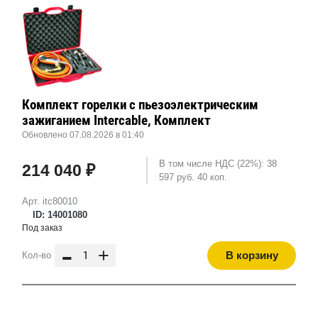
Комплект горелки с пьезоэлектрическим
зажиганием Intercable, Комплект
Обновлено 07.08.2026 в 01:40
В том числе НДС (22%): 38
214 040 ₽
597 руб. 40 коп.
Арт. itc80010
ID: 14001080
Под заказ
-
+
В корзину
Кол-во