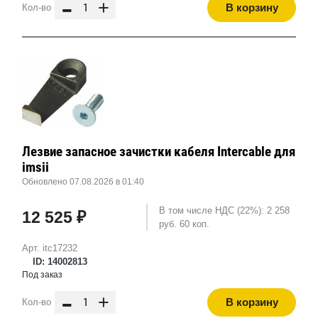
-
+
В корзину
Кол-во
Лезвие запасное зачистки кабеля Intercable для
imsii
Обновлено 07.08.2026 в 01:40
В том числе НДС (22%): 2 258
12 525 ₽
руб. 60 коп.
Арт. itc17232
ID: 14002813
Под заказ
-
+
В корзину
Кол-во