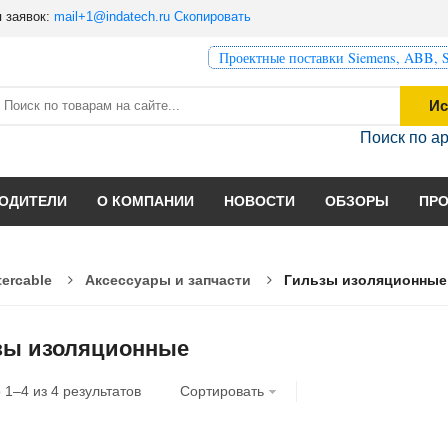
 заявок:
mail+1@indatech.ru
Скопировать
Проектные поставки Siemens, ABB, S
Ис
Поиск по а
ОДИТЕЛИ
О КОМПАНИИ
НОВОСТИ
ОБЗОРЫ
ПР
tercable
Аксессуары и запчасти
Гильзы изоляционные
зы изоляционные
о
1
–
4
из
4
результатов
Сортировать