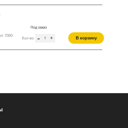
а
Под заказ
от 7000
-
+
В корзину
Кол-во
ы