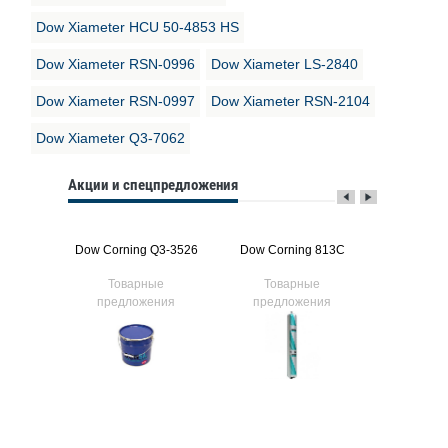
Dow Xiameter HCU 50-4853 HS
Dow Xiameter RSN-0996
Dow Xiameter LS-2840
Dow Xiameter RSN-0997
Dow Xiameter RSN-2104
Dow Xiameter Q3-7062
Акции и спецпредложения
g 776
Dow Corning Q3-3526
Dow Corning 813C
Dow Cor
ые
Товарные
Товарные
Тов
ния
предложения
предложения
предл