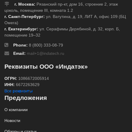
г. Москва:
Рязанский пр-кт, дом 16, строение 2, этаж
цоколь, помещение III, комната 1.2
г. Санкт-Петербург:
ул. Ватутина, д. 19, ЛИТ А, офис 109 (БЦ
Омега)
г. Екатеринбург:
ул. Серафимы Дерябиной, д. 32, корп. Б,
помещение 19–32
Phone:
8 (800) 333-08-79
Email:
mail+1@indatech.ru
Реквизиты ООО «Индатэк»
ОГРН:
1086672005914
ИНН:
6672263629
Все реквизиты
Предложения
О компании
Новости
Обзоры и статьи