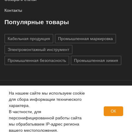
Контакты
Популярные товары
Кабельная продукция
Промышленная маркировка
Электромонтажный инструмент
Промышленная безопасность
Промышленная химия
На нашем сайте мы используем cookie
Все права защищены © 2020
ГК «Индатэк»
Все права
для сбора информации технического
защищены.
Использование материалов с сайта запрещено.
характера.
Данный сайт не является публичной офертой, определяемой
ОК
В частности, для
положениями статей 437 (2) ГК РФ.
персонифицированной работы сайта
мы обрабатываем IP-адрес региона
вашего местоположения.