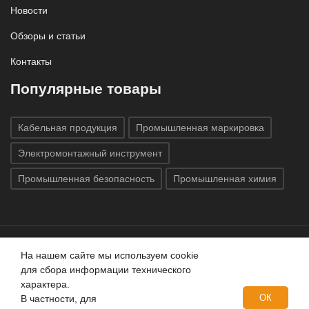
Новости
Обзоры и статьи
Контакты
Популярные товары
Кабельная продукция
Промышленная маркировка
Электромонтажный инструмент
Промышленная безопасность
Промышленная химия
На нашем сайте мы используем cookie
Все права защищены © 2020
ГК «Индатэк»
Все права
для сбора информации технического
защищены.
Использование материалов с сайта запрещено.
характера.
Данный сайт не является публичной офертой, определяемой
ОК
В частности, для
положениями статей 437 (2) ГК РФ.