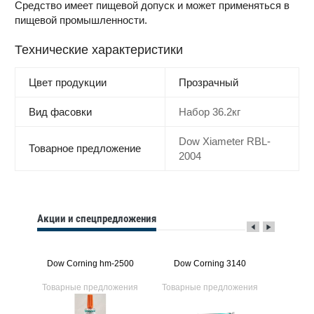
Средство имеет пищевой допуск и может применяться в
пищевой промышленности.
Технические характеристики
Цвет продукции
Прозрачный
Вид фасовки
Набор 36.2кг
Dow Xiameter RBL-
Товарное предложение
2004
Акции и спецпредложения
3C
Dow Corning hm-2500
Dow Corning 3140
Dow
ения
Товарные предложения
Товарные предложения
Товарн