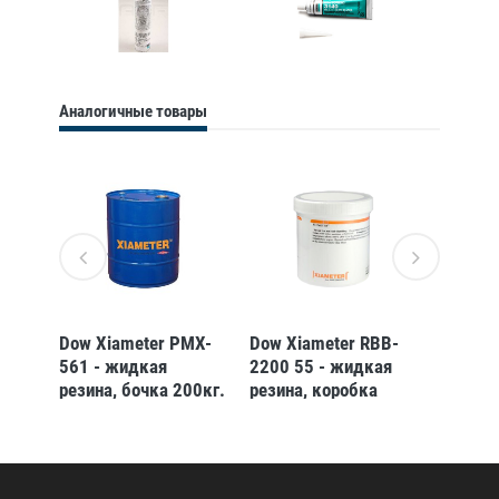
Аналогичные товары
MX-
Dow Xiameter PMX-
Dow Xiameter RBB-
Dow Xi
561 - жидкая
2200 55 - жидкая
2200 3
резина, бочка 200кг.
резина, коробка
резина
22.6кг
22.6кг