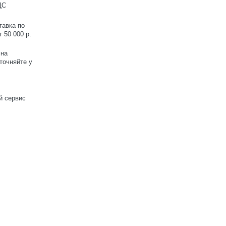
ДС
тавка по
 50 000 р.
 на
точняйте у
й сервис