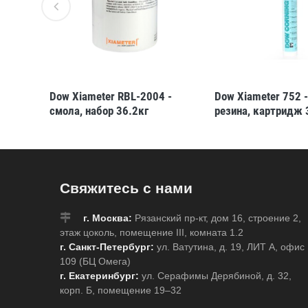
-
Dow Xiameter RBL-2004 -
Dow Xiameter 752 
25кг.
смола, набор 36.2кг
резина, картридж 
Свяжитесь с нами
г. Москва:
Рязанский пр-кт, дом 16, строение 2,
этаж цоколь, помещение III, комната 1.2
г. Санкт-Петербург:
ул. Ватутина, д. 19, ЛИТ А, офис
109 (БЦ Омега)
г. Екатеринбург:
ул. Серафимы Дерябиной, д. 32,
корп. Б, помещение 19–32