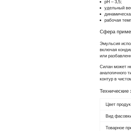
pH – 3,5;
удельный вес
динамическая
рабочая темп
Сфера приме
Эмульсия испол
включая кондиц
или разбавленн
Силан может н
аналогичного т
контур в чисто
Технические 
Цвет продук
Вид фасовк
Товарное п