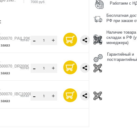
7000 руб.
Работаем с Н
Бесплатная дос
РФ при заказе от
:
Наличие товара
.
-
складах в РФ (у
500070_PAIL20K
+
Кол-во
менеджера)
 заказ
Гарантийный и
постгарантийны
.
-
500070_DR200K
+
Кол-во
 заказ
.
-
500070_IBC1000K
+
Кол-во
 заказ