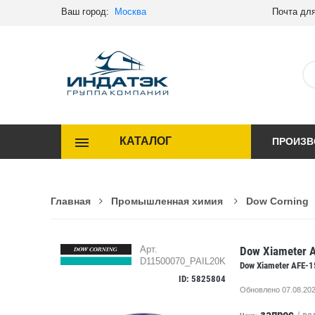
Ваш город:
Москва
Почта для
КАТАЛОГ
ПРОИЗВ
Главная
Промышленная химия
Dow Corning
Dow Xiameter 
Арт.
D11500070_PAIL20K
Dow Xiameter AFE-1
ID: 5825804
Обновлено 07.08.202
запрос
/ ве