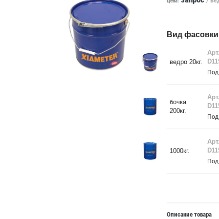
Цена:
Вид фасовки
Арт
D11
ведро 20кг.
Под
Арт
бочка
D11
200кг.
Под
Арт
D11
1000кг.
Под
Описание товара