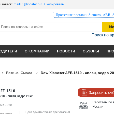
 заявок:
mail+1@indatech.ru
Скопировать
Проектные поставки Siemens, ABB, S
Ис
Поиск по а
ОДИТЕЛИ
О КОМПАНИИ
НОВОСТИ
ОБЗОРЫ
ПР
Резина, Смола
Dow Xiameter AFE-1510 - силан, ведро 20
AFE-1510
Запросить сч
510 - силан, ведро 20кг.
Работаем по 
6 в 01:40
России
Цена действительна при заказе от
дро 20кг.