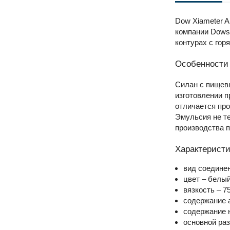
Dow Xiameter A
компании Dowsi
контурах с гор
Особенности
Силан с пищевы
изготовлении п
отличается пр
Эмульсия не те
производства п
Характеристи
вид соединен
цвет – белый
вязкость – 7
содержание а
содержание 
основной раз