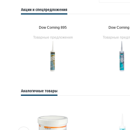
Акции и спецпредложения
6
Dow Corning 895
Dow Corning
ия
Товарные предложения
Товарные пред
Аналогичные товары