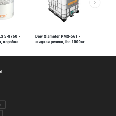
LS 5-8760 -
Dow Xiameter PMX-561 -
Dow Xiam
, коробка
жидкая резина, ibc 1000кг
cSt - жид
ы
нт