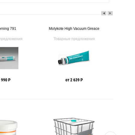
rning 791
Molykote High Vacuum Greace
Do
предложения
Товарные предложения
Това
1 990 Р
от 2 639 Р