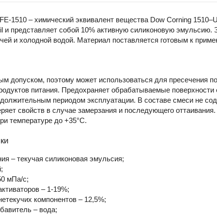
FE-1510 – химический эквивалент вещества Dow Corning 1510–
l и представляет собой 10% активную силиконовую эмульсию. 
ячей и холодной водой. Материал поставляется готовым к примен
м допуском, поэтому может использоваться для пресечения по
родуктов питания. Предохраняет обрабатываемые поверхности о
одолжительным периодом эксплуатации. В составе смеси не со
ряет свойств в случае замерзания и последующего оттаивания.
ри температуре до +35°C.
ки
ия – текучая силиконовая эмульсия;
;
50 мПа/с;
ктиваторов – 1-19%;
нетекучих компонентов – 12,5%;
бавитель – вода;