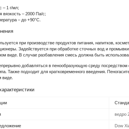
 – 1 г/мл;
 вязкость – 2000 Па/с;
ература – до +90°C.
нения
ьзуется при производстве продуктов питания, напитков, космети
ионеры. Задействуется при обработке сточных вод и промывки
ом виде. В случае разбавления смесь должна быть использован
епрерывно добавляться в пенообразующую среду посредством с
ипа. Также подходит для кратковременного введения. Пеногас
м виде.
характеристики
ции
Станд
и
ведро 2
редложение
Dow Xi