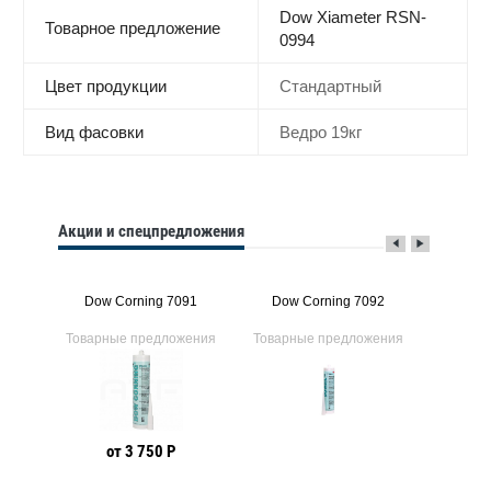
Dow Xiameter RSN-
Товарное предложение
0994
Цвет продукции
Стандартный
Вид фасовки
Ведро 19кг
Акции и спецпредложения
1
Dow Corning 7091
Dow Corning 7092
Dow
ения
Товарные предложения
Товарные предложения
Товарн
от 3 750 Р