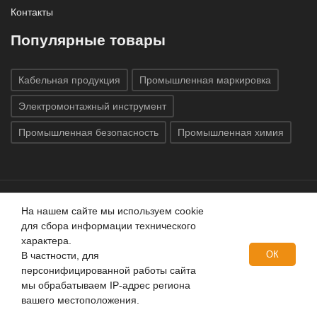
Контакты
Популярные товары
Кабельная продукция
Промышленная маркировка
Электромонтажный инструмент
Промышленная безопасность
Промышленная химия
На нашем сайте мы используем cookie
Все права защищены © 2020
ГК «Индатэк»
Все права
для сбора информации технического
защищены.
Использование материалов с сайта запрещено.
характера.
Данный сайт не является публичной офертой, определяемой
ОК
В частности, для
положениями статей 437 (2) ГК РФ.
персонифицированной работы сайта
мы обрабатываем IP-адрес региона
вашего местоположения.