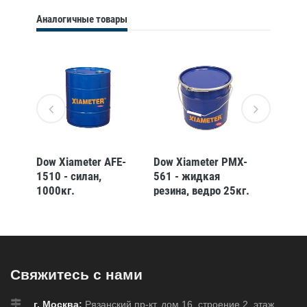
Аналогичные товары
MX-
Dow Xiameter AFE-
Dow Xiameter PMX-
Dow Xi
1510 - силан,
561 - жидкая
2840 -
1000кг.
резина, ведро 25кг.
резина
22,6кг
Свяжитесь с нами
г. Москва:
Рязанский пр-кт, дом 16, строение 2, этаж