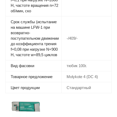
H, частоте вращения n=72
об/мин, ско
Срок службы (испытание
на машине LFW-1 при
возвратно-
поступательном движении
-/409/-
до коэффициента трения
f=0,08 при нагрузке N=900
H, частоте w=89,5 циклов
Вид фасовки
тюбик 100г.
Товарное предложение
Molykote 4 (DC 4)
Цвет продукции
Стандартный