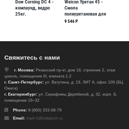
0 -
Dow Corning DC 4 -
Weicon Уретан 45 -
Dow Xi
компаунд, ведро
Смола
7500 5
 для
25кг.
полиуретановая для
коробк
0,
литья urethane 45,
9 546 Р
резиновый
вый,
компаунд, Бежевый,
500г.
Свяжитесь с нами
г. Москва:
Рязанский пр-кт, дом 16, строение 2, этаж
цоколь, помещение III, комната 1.2
г. Санкт-Петербург:
ул. Ватутина, д. 19, ЛИТ А, офис 109 (БЦ
Омега)
г. Екатеринбург:
ул. Серафимы Дерябиной, д. 32, корп. Б,
помещение 19–32
Phone:
8 (800) 333-08-79
Email:
mail+1@indatech.ru