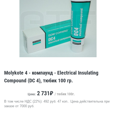
Molykote 4 - компаунд - Electrical Insulating
Compound (DC 4), тюбик 100 гр.
2 731₽
/ тюбик 100г.
Цена:
В том числе НДС (22%): 492 руб. 47 коп.. Цена действительна при
заказе от 7000 руб.