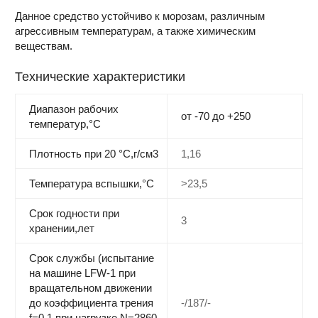
Данное средство устойчиво к морозам, различным
агрессивным температурам, а также химическим
веществам.
Технические характеристики
Диапазон рабочих
от -70 до +250
температур,°С
Плотность при 20 °С,г/см3
1,16
Температура вспышки,°C
>23,5
Срок годности при
3
хранении,лет
Срок службы (испытание
на машине LFW-1 при
вращательном движении
до коэффициента трения
-/187/-
f=0,1 при нагрузке N=2860