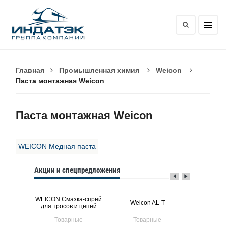
Главная
Промышленная химия
Weicon
Паста монтажная Weicon
Паста монтажная Weicon
WEICON Медная паста
Акции и спецпредложения
WEICON Смазка-спрей
WEICON Ant
L-W
Weicon AL-T
для тросов и цепей
-T
ые
Товарные
Товарные
Тов