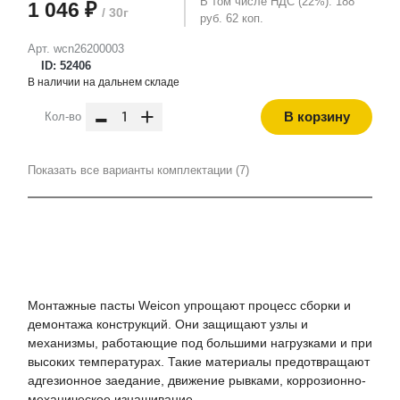
В том числе НДС (22%): 188
1 046 ₽
/ 30г
руб. 62 коп.
Арт. wcn26200003
ID: 52406
В наличии на дальнем складе
-
+
В корзину
Кол-во
Показать все варианты комплектации (7)
Монтажные пасты Weicon упрощают процесс сборки и
демонтажа конструкций. Они защищают узлы и
механизмы, работающие под большими нагрузками и при
высоких температурах. Такие материалы предотвращают
адгезионное заедание, движение рывками, коррозионно-
механическое изнашивание.