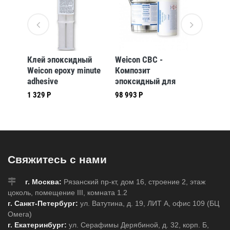
позит
Клей эпоксидный
Weicon CBC -
Weicon 
Weicon epoxy minute
Композит
Композ
adhesive
эпоксидный для
эпокси
(wcn10550024)
заливки
наполн
1 329 Р
98 993 Р
7 968 Р
i,
фундаментных
sf, ме
подкладок
быстро
оборудования cbc,
Темно-
компаунд, Серый,
10кг.
Свяжитесь с нами
г. Москва:
Рязанский пр-кт, дом 16, строение 2, этаж
цоколь, помещение III, комната 1.2
г. Санкт-Петербург:
ул. Ватутина, д. 19, ЛИТ А, офис 109 (БЦ
Омега)
г. Екатеринбург:
ул. Серафимы Дерябиной, д. 32, корп. Б,