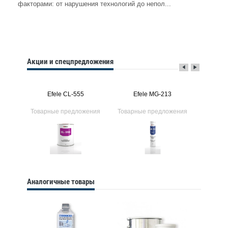
факторами: от нарушения технологий до непол...
Акции и спецпредложения
Efele CL-555
Efele MG-213
Ef
ения
Товарные предложения
Товарные предложения
Товарн
Аналогичные товары