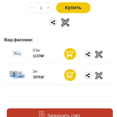
Купить
Вид фасовки:
0.5кг
11378₽
2кг
39791₽
Запросить счёт