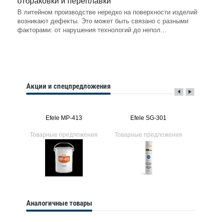
отбраковки и переплавки
В литейном производстве нередко на поверхности изделий
возникают дефекты. Это может быть связано с разными
факторами: от нарушения технологий до непол...
Акции и спецпредложения
Efele MP-413
Efele SG-301
Ef
ения
Товарные предложения
Товарные предложения
Товарн
Аналогичные товары