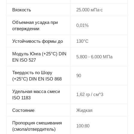
Вязкость
25.000 мПа∙с
Объемная усадка при
0,01%
отверждении
Устойчивость формы до
130°C
Модуль Юнга (+25°C) DIN
5.800 - 6.000 МПа
EN ISO 527
Твердость по Шору
90
(+25°C) DIN EN ISO 868
Удельная масса смеси
1,62 гр / см^3
ISO 1183
Состояние
Жидкая
Пропорция смешивания
100:80
(смола/отвердитель)