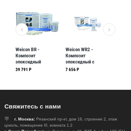
озит
Weicon BR -
Weicon WR2 -
Weicon
Композит
Композит
Композ
эпоксидный
эпоксидный с
эпокси
наполненный
минеральным
заливк
39 791 Р
7 656 Р
11 116 
,
бронзой br, жидкий
наполнением wr2,
электр
.
металлополимер,
жидкий
деталей
Бронзовый, 2кг.
металлополимер,
ms 100
износоустойчивый,
Прозра
Темно-серый, 500г.
слабым
1кг.
Свяжитесь с нами
г. Москва:
Рязанский пр-кт, дом 16, строение 2, этаж
цоколь, помещение III, комната 1.2