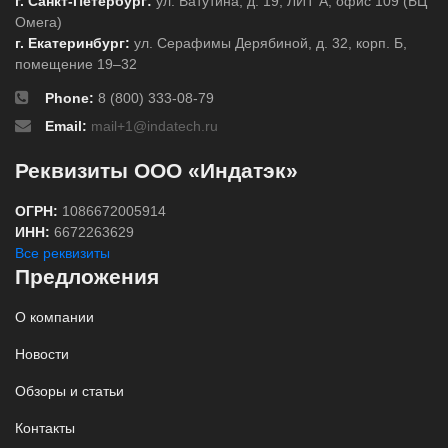
г. Санкт-Петербург:
ул. Ватутина, д. 19, ЛИТ А, офис 109 (БЦ
Омега)
г. Екатеринбург:
ул. Серафимы Дерябиной, д. 32, корп. Б,
помещение 19–32
Phone:
8 (800) 333-08-79
Email:
mail+1@indatech.ru
Реквизиты ООО «Индатэк»
ОГРН:
1086672005914
ИНН:
6672263629
Все реквизиты
Предложения
О компании
Новости
Обзоры и статьи
Контакты