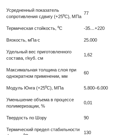
Усредненный показатель
77
сопротивления сдвигу (+25⁰С), МПа
Термическая стойкость, ⁰С
-35…+220
Вязкость, мПа∙с
25.000
Удельный вес приготовленного
1,62
состава, г/куб. см
Максимальная толщина слоя при
60
однократном применении, мм
Модуль Юнга (+25⁰С), МПа
5.800–6.000
Уменьшение объема в процессе
0,01
полимеризации, %
Твердость по Шору
90
Термический предел стабильности
130