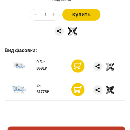
Купить
Вид фасовки:
0.5кг
8691₽
2кг
31775₽