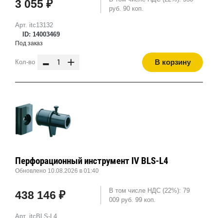
3 055 ₽
руб. 90 коп.
Арт. itc13132
ID: 14003469
Под заказ
-
+
В корзину
Кол-во
Перфорационный инструмент IV BLS-L4
Обновлено 10.08.2026 в 01:40
В том числе НДС (22%): 79
438 146 ₽
009 руб. 99 коп.
Арт. itcBLS-L4