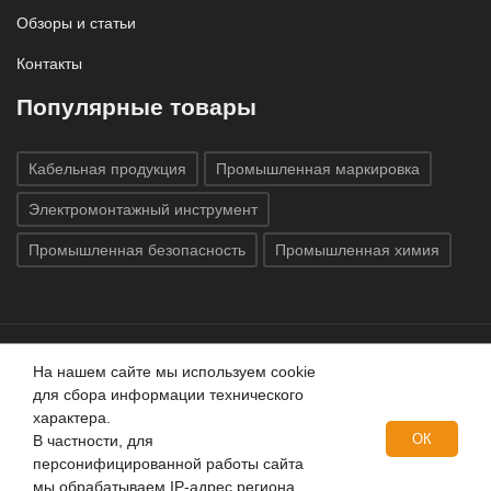
Обзоры и статьи
Контакты
Популярные товары
Кабельная продукция
Промышленная маркировка
Электромонтажный инструмент
Промышленная безопасность
Промышленная химия
На нашем сайте мы используем cookie
Все права защищены © 2020
ГК «Индатэк»
Все права
для сбора информации технического
защищены.
Использование материалов с сайта запрещено.
характера.
Данный сайт не является публичной офертой, определяемой
ОК
В частности, для
положениями статей 437 (2) ГК РФ.
персонифицированной работы сайта
мы обрабатываем IP-адрес региона