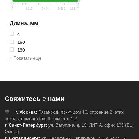
0
3 212
6 424
9 635
12 847
Длина, мм
4
160
180
+ Показать еще
Свяжитесь с нами
г. Москва:
Рязанский пр-кт, дом 16, строение 2, этаж
цоколь, помещение III, комната 1.2
г. Санкт-Петербург:
ул. Ватутина, д. 19, ЛИТ А, офис 109 (БЦ
Омега)
г. Екатеринбург:
ул. Серафимы Дерябиной, д. 32, корп. Б,