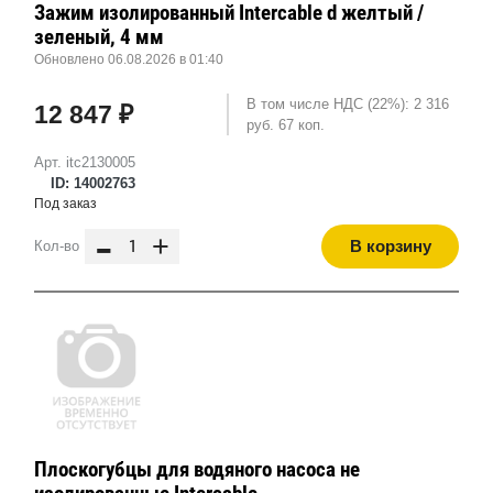
Зажим изолированный Intercable d желтый /
зеленый, 4 мм
Обновлено 06.08.2026 в 01:40
В том числе НДС (22%): 2 316
12 847 ₽
руб. 67 коп.
Арт. itc2130005
ID: 14002763
Под заказ
-
+
В корзину
Кол-во
Плоскогубцы для водяного насоса не