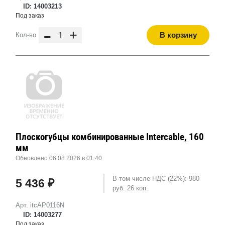
ID: 14003213
Под заказ
-
+
В корзину
Кол-во
Плоскогубцы комбинированные Intercable, 160
мм
Обновлено 06.08.2026 в 01:40
В том числе НДС (22%): 980
5 436 ₽
руб. 26 коп.
Арт. itcAP0116N
ID: 14003277
Под заказ