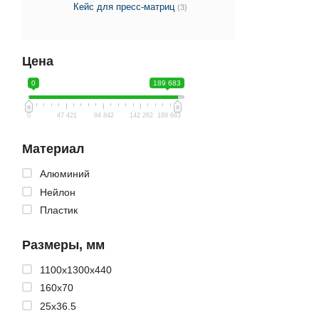
Кейс для пресс-матриц
(3)
Цена
0
189 683
0
47 421
94 842
142 262
189 683
Материал
Алюминий
Нейлон
Пластик
Размеры, мм
1100x1300x440
160x70
25x36.5