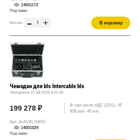
ID: 14001172
Под заказ
-
+
В корзину
Кол-во
Чемодан для bls Intercable bls
Обновлено 07.08.2026 в 01:40
В том числе НДС (22%): 35
199 278 ₽
935 руб. 40 коп.
Арт. itcACBLSWZG
ID: 14001029
Под заказ