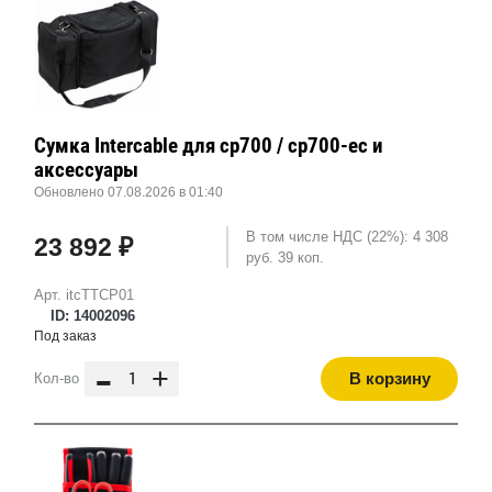
Сумка Intercable для cp700 / cp700-ec и
аксессуары
Обновлено 07.08.2026 в 01:40
В том числе НДС (22%): 4 308
23 892 ₽
руб. 39 коп.
Арт. itcTTCP01
ID: 14002096
Под заказ
-
+
В корзину
Кол-во