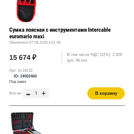
Сумка поясная с инструментами Intercable
euromario maxi
Обновлено 07.08.2026 в 01:40
В том числе НДС (22%): 2 826
15 674 ₽
руб. 46 коп.
Арт. itc19132
ID: 14002460
Под заказ
-
+
В корзину
Кол-во