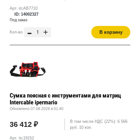
Арт. itcAB7710
ID: 14002327
Под заказ
-
+
В корзину
Кол-во
Сумка поясная с инструментами для матриц
Intercable ipermario
Обновлено 07.08.2026 в 01:40
В том числе НДС (22%): 6 566
36 412 ₽
руб. 10 коп.
Арт. itc19152