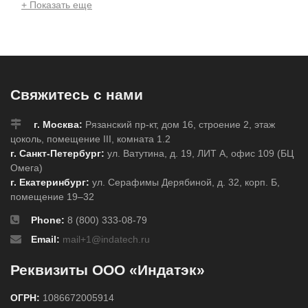
+ Показать еще
Свяжитесь с нами
г. Москва:
Рязанский пр-кт, дом 16, строение 2, этаж
цоколь, помещение III, комната 1.2
г. Санкт-Петербург:
ул. Ватутина, д. 19, ЛИТ А, офис 109 (БЦ
Омега)
г. Екатеринбург:
ул. Серафимы Дерябиной, д. 32, корп. Б,
помещение 19–32
Phone:
8 (800) 333-08-79
Email:
mail+1@indatech.ru
Реквизиты ООО «Индатэк»
ОГРН:
1086672005914