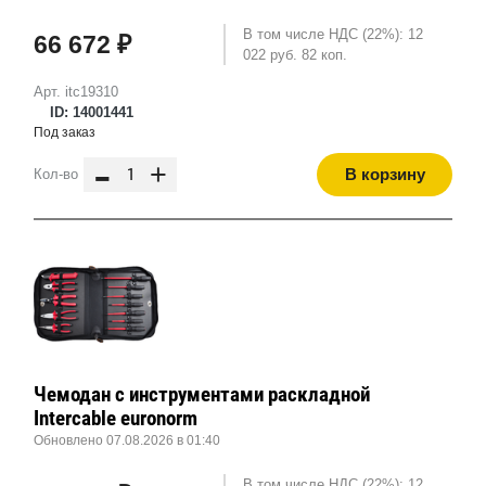
В том числе НДС (22%): 12
66 672 ₽
022 руб. 82 коп.
Арт. itc19310
ID: 14001441
Под заказ
-
+
В корзину
Кол-во
Чемодан с инструментами раскладной
Intercable euronorm
Обновлено 07.08.2026 в 01:40
В том числе НДС (22%): 12