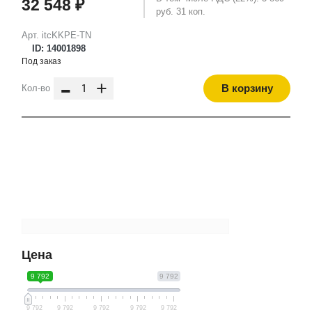
32 548 ₽
руб. 31 коп.
Арт. itcKKPE-TN
ID: 14001898
Под заказ
-
+
В корзину
Кол-во
Цена
9 792
9 792
9 792
9 792
9 792
9 792
9 792