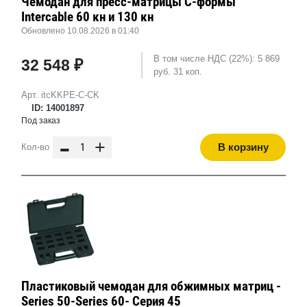
Чемодан для пресс-матрицы С-формы
Intercable 60 кн и 130 кн
Обновлено 10.08.2026 в 01:40
В том числе НДС (22%): 5 869
32 548 ₽
руб. 31 коп.
Арт. itcKKPE-C-CK
ID: 14001897
Под заказ
-
+
В корзину
Кол-во
Пластиковый чемодан для обжимных матриц -
Series 50-Series 60- Серия 45