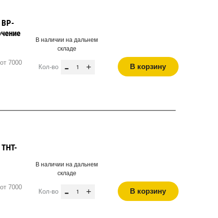
 BP-
ючение
В наличии на дальнем
складе
от 7000
-
+
В корзину
Кол-во
 THT-
В наличии на дальнем
складе
от 7000
-
+
В корзину
Кол-во