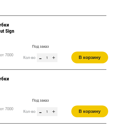
убки
ut Sign
Под заказ
от 7000
-
+
В корзину
Кол-во
убки
и
Под заказ
от 7000
-
+
В корзину
Кол-во