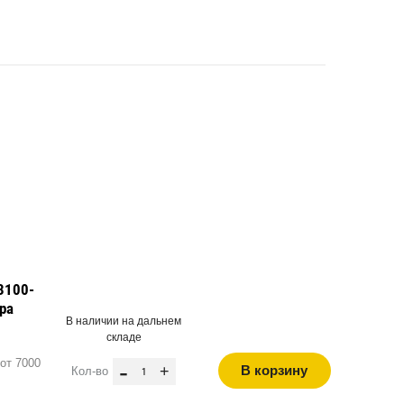
3100-
ра
В наличии на дальнем
складе
от 7000
-
+
В корзину
Кол-во