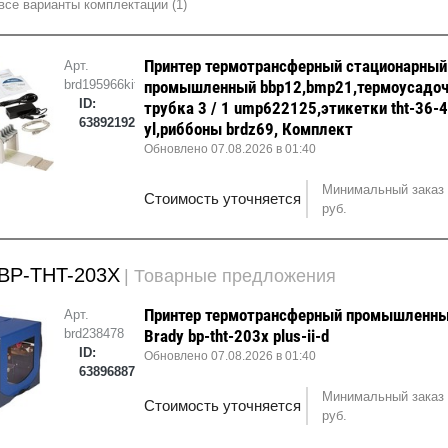
все варианты комплектации (1)
Принтер термотрансферный стационарный 
Арт.
brd195966kit
промышленный bbp12,bmp21,термоусадо
ID:
трубка 3 / 1 ump622125,этикетки tht-36-
63892192
yl,риббоны brdz69, Комплект
Обновлено 07.08.2026 в 01:40
Минимальный заказ 
Стоимость уточняется
руб.
 BP-THT-203X
| Товарные предложения
Принтер термотрансферный промышленн
Арт.
brd238478
Brady bp-tht-203x plus-ii-d
ID:
Обновлено 07.08.2026 в 01:40
63896887
Минимальный заказ 
Стоимость уточняется
руб.