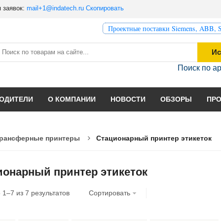
 заявок:
mail+1@indatech.ru
Скопировать
Проектные поставки Siemens, ABB, S
Ис
Поиск по а
ОДИТЕЛИ
О КОМПАНИИ
НОВОСТИ
ОБЗОРЫ
ПР
рансферные принтеры
Стационарный принтер этикеток
ионарный принтер этикеток
о
1
–
7
из
7
результатов
Сортировать