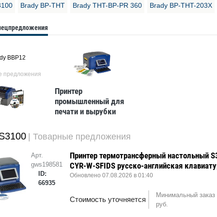
3100
Brady BP-THT
Brady THT-BP-PR 360
Brady BP-THT-203X
спецпредложения
dy BBP12
е предложения
Принтер
промышленный для
печати и вырубки
знаков и этикеток
BBP37 Multicolour
 S3100
| Товарные предложения
and Cut Sign and Label
Printer – CYRILLIC.
Принтер термотрансферный настольный S
Арт.
gws198581
CYR-W-SFIDS русско-английская клавиату
ID:
Обновлено 07.08.2026 в 01:40
66935
Минимальный заказ 
Стоимость уточняется
руб.