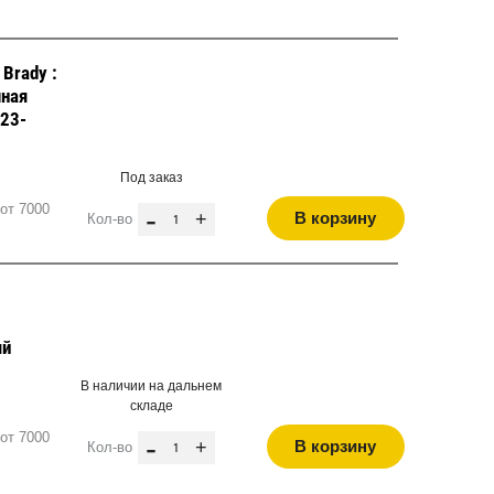
Brady :
чная
423-
Под заказ
от 7000
-
+
В корзину
Кол-во
ый
В наличии на дальнем
складе
от 7000
-
+
В корзину
Кол-во