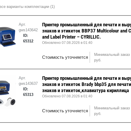
все варианты комплектации (1)
Принтер промышленный для печати и выр
Арт.
gws143642
знаков и этикеток BBP37 Multicolour and C
ID:
and Label Printer – CYRILLIC.
65312
Обновлено 07.08.2026 в 01:40
Минимальный заказ 
Стоимость уточняется
руб.
Принтер промышленный для печати и выр
Арт.
gws143637
знаков и этикеток Brady bbp35 для печат
ID:
знаков и этикеток,клавиатура кириллица
65313
Обновлено 07.08.2026 в 01:40
Минимальный заказ 
Стоимость уточняется
руб.