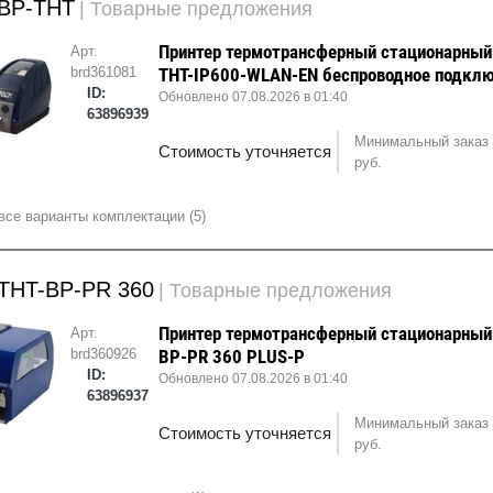
 BP-THT
| Товарные предложения
Принтер термотрансферный стационарный
Арт.
brd361081
THT-IP600-WLAN-EN беспрoводное подкл
ID:
Обновлено 07.08.2026 в 01:40
63896939
Минимальный заказ 
Стоимость уточняется
руб.
все варианты комплектации (5)
 THT-BP-PR 360
| Товарные предложения
Принтер термотрансферный стационарный
Арт.
brd360926
BP-PR 360 PLUS-P
ID:
Обновлено 07.08.2026 в 01:40
63896937
Минимальный заказ 
Стоимость уточняется
руб.