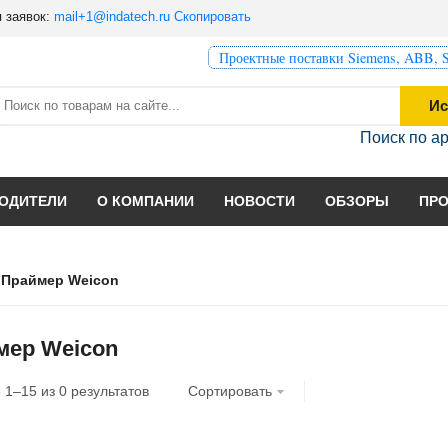
 заявок:
mail+1@indatech.ru
Скопировать
Проектные поставки Siemens, ABB, S
Ис
Поиск по а
ОДИТЕЛИ
О КОМПАНИИ
НОВОСТИ
ОБЗОРЫ
ПР
Праймер Weicon
мер Weicon
о
1
–
15
из
0
результатов
Сортировать