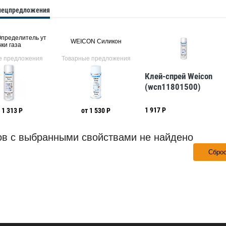
спецпредложения
пределитель ут
WEICON Силикон
чки газа
е предложения
Товарные предложения
Клей-спрей Weicon
(wcn11801500)
1 917 Р
 1 313 Р
от 1 530 Р
ов с выбранными свойствами не найдено
Сбро