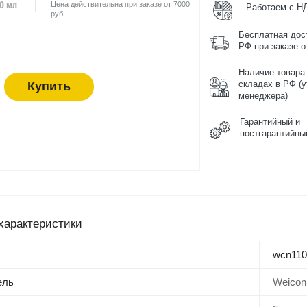
00 мл
Цена действительна при заказе от 7000
Работаем с Н
руб.
Бесплатная дос
РФ при заказе от
Наличие товара
Купить
складах в РФ (у
менеджера)
Гарантийный и
постгарантийны
характеристики
wcn110
ель
Weicon