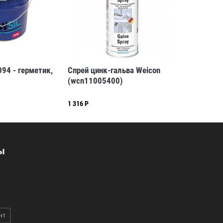
094 - герметик,
Спрей цинк-гальва Weicon
(wcn11005400)
1 316 Р
ы
нт