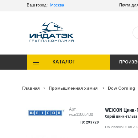
Ваш город:
Москва
Почта для
КАТАЛОГ
ПРОИЗВ
Главная
Промышленная химия
Dow Corning
WEICON Цинк-
Арт.
wcn11005400
Спрей цинк-гальва
ID: 293720
Обновлено 06.08.202