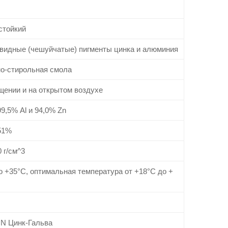
стойкий
видные (чешуйчатые) пигменты цинка и алюминия
о-стирольная смола
щении и на открытом воздухе
9,5% Al и 94,0% Zn
51%
0 г/см^3
о +35°C, оптимальная температура от +18°C до +
N Цинк-Гальва