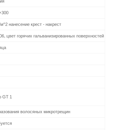
ия
+300
/м^2 нанесение крест - накрест
06, цвет горячих гальванизированных поверхностей
яца
о GT 1
разования волосяных микротрещин
буется