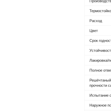
Производст
Термостойко
Расход
Цвет
Срок годнос
Устойчивост
Лакировка/п
Полное отве
Решёчтаный 
прочности с
Испытание с
Наружное п