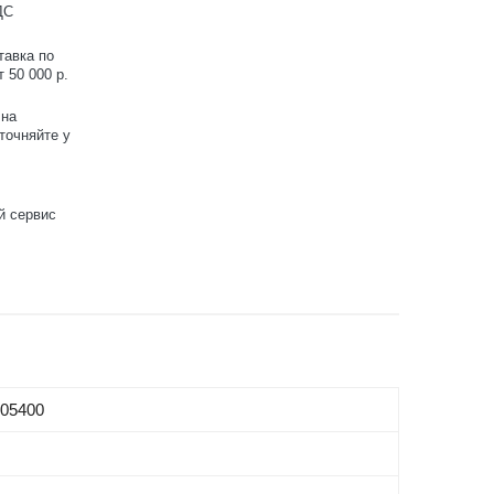
ДС
тавка по
 50 000 р.
 на
точняйте у
й сервис
05400