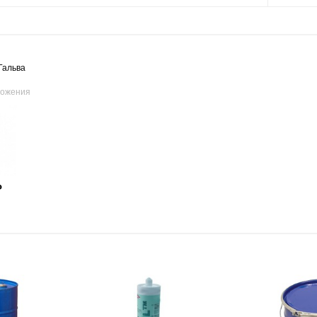
Гальва
ложения
Р