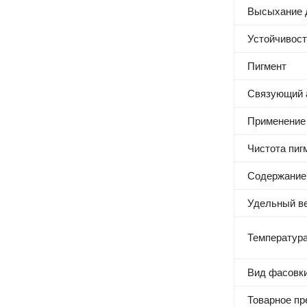
Высыхание д
Устойчивост
Пигмент
Связующий 
Применение
Чистота пиг
Содержание 
Удельный в
Температура
Вид фасовк
Товарное п