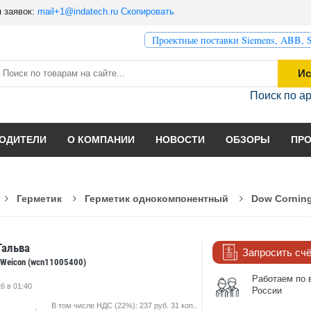
 заявок:
mail+1@indatech.ru
Скопировать
Проектные поставки Siemens, ABB, S
Ис
Поиск по а
ОДИТЕЛИ
О КОМПАНИИ
НОВОСТИ
ОБЗОРЫ
ПР
Герметик
Герметик однокомпонентный
Dow Corning
Гальва
Запросить сч
 Weicon (wcn11005400)
Работаем по 
6 в 01:40
России
В том числе НДС (22%): 237 руб. 31 коп..