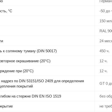
во
Герман
сть, °C
-50 до 
150 мл
RAL 90
ти
24 мес
ь к соляному туману (DIN 50017)
450 ч.
овторное окрашивание (20°C)
12 ч.
рждение при (20°C)
12 ч.
надрез по DIN 53151/ISO 2409 для определения
GT 0 д
цепления покрытий
гибом на стержне DIN EN ISO 1519
без об
окрытие
не тре