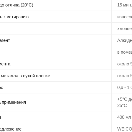
о отлипа (20°C)
15 мин.
ь к истиранию
износо
хлопье
агент
Алкидн
в поме
мента
около 9
металла в сухой пленке
около 
ес
0,9 - 1,
+5°C д
 применения
25°C
и
400 мл
редложение
WEICO