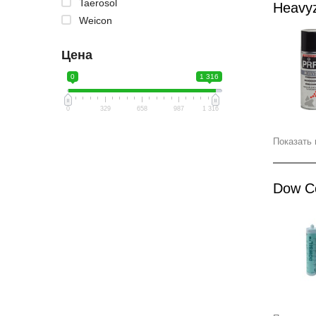
Taerosol
Heavyz
Weicon
Цена
0
1 316
0
329
658
987
1 316
Показать 
Dow C