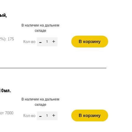
вый,
В наличии на дальнем
складе
2%): 175
-
+
В корзину
Кол-во
10мл.
В наличии на дальнем
складе
от 7000
-
+
В корзину
Кол-во