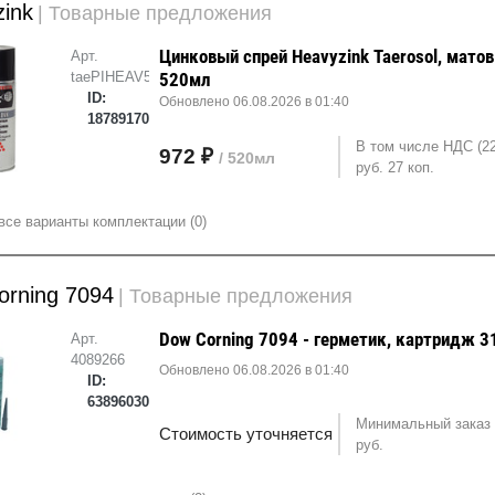
ink
| Товарные предложения
Цинковый спрей Heavyzink Taerosol, мато
Арт.
taePIHEAV52
520мл
ID:
Обновлено 06.08.2026 в 01:40
18789170
В том числе НДС (2
972 ₽
/ 520мл
руб. 27 коп.
все варианты комплектации (0)
orning 7094
| Товарные предложения
Dow Corning 7094 - герметик, картридж 3
Арт.
4089266
Обновлено 06.08.2026 в 01:40
ID:
63896030
Минимальный заказ 
Стоимость уточняется
руб.