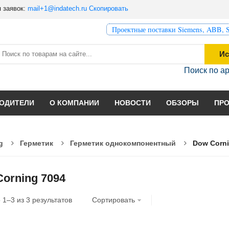
 заявок:
mail+1@indatech.ru
Скопировать
Проектные поставки Siemens, ABB, S
Ис
Поиск по а
ОДИТЕЛИ
О КОМПАНИИ
НОВОСТИ
ОБЗОРЫ
ПР
g
Герметик
Герметик однокомпонентный
Dow Corni
orning 7094
о
1
–
3
из
3
результатов
Сортировать