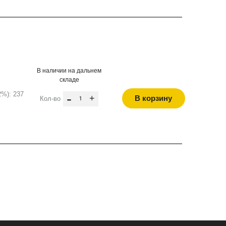
В наличии на дальнем
складе
2%): 237
-
+
В корзину
Кол-во