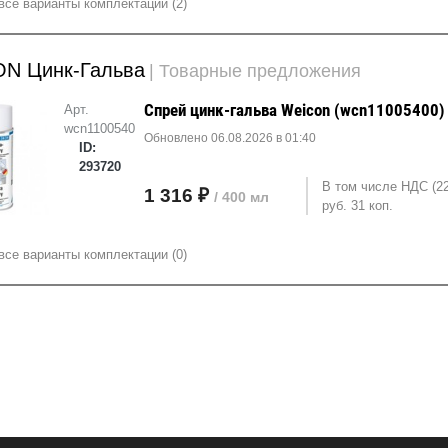
все варианты комплектации (2)
N Цинк-Гальва
| Товарные предложения
Спрей цинк-гальва Weicon (wcn11005400)
Арт.
wcn11005400
Обновлено 06.08.2026 в 01:40
ID:
293720
В том числе НДС (2
1 316 ₽
/ 400 мл
руб. 31 коп.
все варианты комплектации (0)