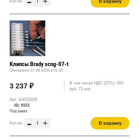
-
+
В корзину
Кол-во
Клипсы Brady scng-07-t
Обновлено 07.08.2026 в 01:40
В том числе НДС (22%): 583
3 237 ₽
руб. 72 коп.
Арт. brd333029
ID: 9153
Под заказ
-
+
В корзину
Кол-во