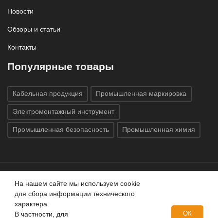
Новости
Обзоры и статьи
Контакты
Популярные товары
Кабельная продукция
Промышленная маркировка
Электромонтажный инструмент
Промышленная безопасность
Промышленная химия
На нашем сайте мы используем cookie
Все права защищены © 2020
ГК «Индатэк»
Все права
для сбора информации технического
защищены.
Использование материалов с сайта запрещено.
характера.
Данный сайт не является публичной офертой, определяемой
ОК
В частности, для
положениями статей 437 (2) ГК РФ.