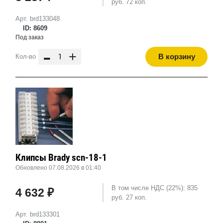
руб. 72 коп.
Арт. brd133048
ID: 8609
Под заказ
-
+
В корзину
Кол-во
Клипсы Brady scn-18-1
Обновлено 07.08.2026 в 01:40
В том числе НДС (22%): 835
4 632 ₽
руб. 27 коп.
Арт. brd133301