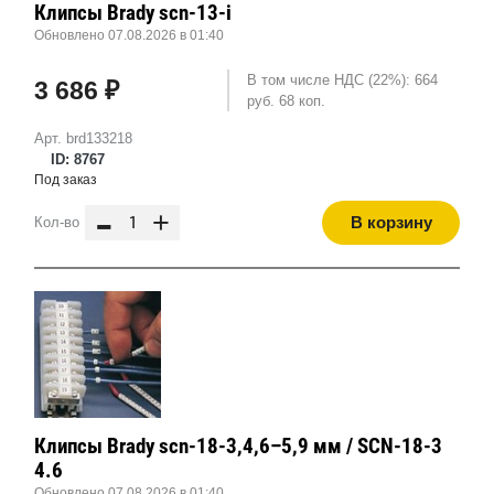
Клипсы Brady scn-13-i
Обновлено 07.08.2026 в 01:40
В том числе НДС (22%): 664
3 686 ₽
руб. 68 коп.
Арт. brd133218
ID: 8767
Под заказ
-
+
В корзину
Кол-во
Клипсы Brady scn-18-3,4,6–5,9 мм / SCN-18-3
4.6
Обновлено 07.08.2026 в 01:40