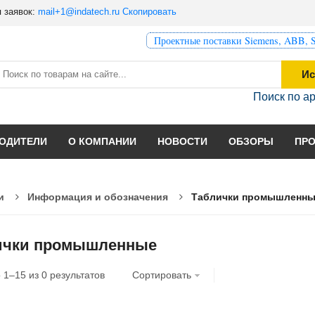
 заявок:
mail+1@indatech.ru
Скопировать
Проектные поставки Siemens, ABB, S
Ис
Поиск по а
ОДИТЕЛИ
О КОМПАНИИ
НОВОСТИ
ОБЗОРЫ
ПР
и
Информация и обозначения
Таблички промышленн
ички промышленные
о
1
–
15
из
0
результатов
Сортировать