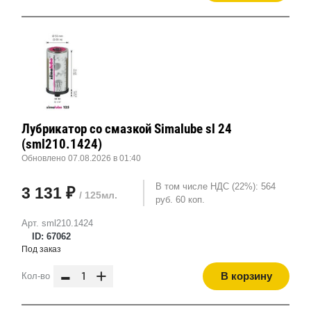
Лубрикатор со смазкой Simalube sl 24
(sml210.1424)
Обновлено 07.08.2026 в 01:40
В том числе НДС (22%): 564
3 131 ₽
/ 125мл.
руб. 60 коп.
Арт. sml210.1424
ID: 67062
Под заказ
-
+
В корзину
Кол-во