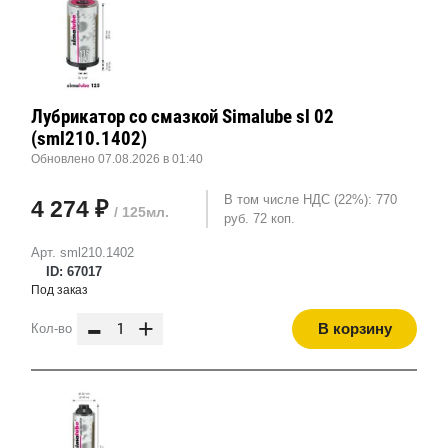
Лубрикатор со смазкой Simalube sl 02
(sml210.1402)
Обновлено 07.08.2026 в 01:40
В том числе НДС (22%): 770
4 274 ₽
/ 125мл.
руб. 72 коп.
Арт. sml210.1402
ID: 67017
Под заказ
-
+
В корзину
Кол-во