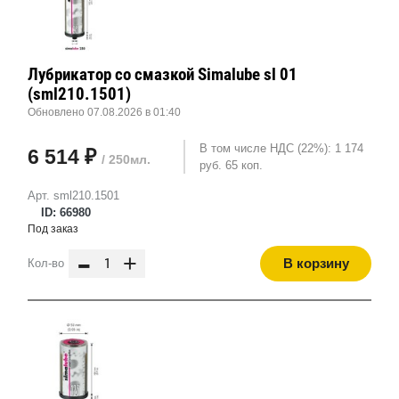
Лубрикатор со смазкой Simalube sl 01
(sml210.1501)
Обновлено 07.08.2026 в 01:40
В том числе НДС (22%): 1 174
6 514 ₽
/ 250мл.
руб. 65 коп.
Арт. sml210.1501
ID: 66980
Под заказ
-
+
В корзину
Кол-во