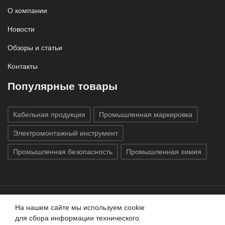
О компании
Новости
Обзоры и статьи
Контакты
Популярные товары
Кабельная продукция
Промышленная маркировка
Электромонтажный инструмент
Промышленная безопасность
Промышленная химия
На нашем сайте мы используем cookie
Все права защищены © 2020
ГК «Индатэк»
Все права
для сбора информации технического
защищены.
Использование материалов с сайта запрещено.