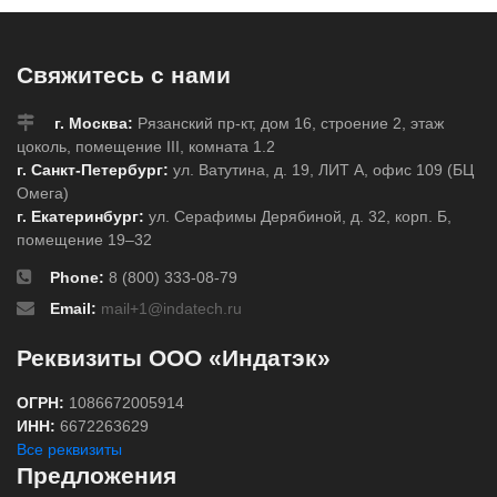
Свяжитесь с нами
г. Москва:
Рязанский пр-кт, дом 16, строение 2, этаж
цоколь, помещение III, комната 1.2
г. Санкт-Петербург:
ул. Ватутина, д. 19, ЛИТ А, офис 109 (БЦ
Омега)
г. Екатеринбург:
ул. Серафимы Дерябиной, д. 32, корп. Б,
помещение 19–32
Phone:
8 (800) 333-08-79
Email:
mail+1@indatech.ru
Реквизиты ООО «Индатэк»
ОГРН:
1086672005914
ИНН:
6672263629
Все реквизиты
Предложения