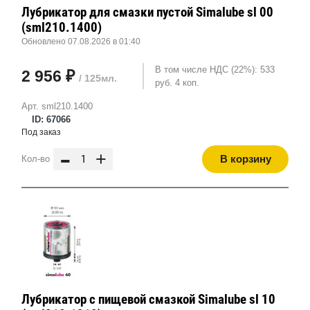
Лубрикатор для смазки пустой Simalube sl 00
(sml210.1400)
Обновлено 07.08.2026 в 01:40
В том числе НДС (22%): 533
2 956 ₽
/ 125мл.
руб. 4 коп.
Арт. sml210.1400
ID: 67066
Под заказ
-
+
В корзину
Кол-во
Лубрикатор с пищевой смазкой Simalube sl 10