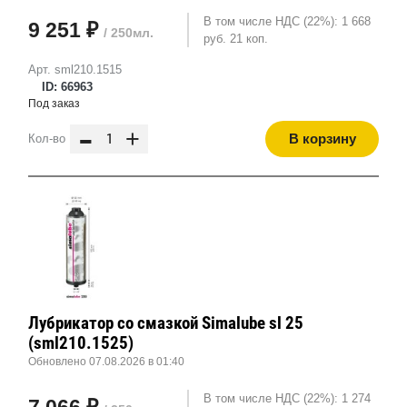
В том числе НДС (22%): 1 668
9 251 ₽
/ 250мл.
руб. 21 коп.
Арт. sml210.1515
ID: 66963
Под заказ
-
+
В корзину
Кол-во
Лубрикатор со смазкой Simalube sl 25
(sml210.1525)
Обновлено 07.08.2026 в 01:40
В том числе НДС (22%): 1 274
7 066 ₽