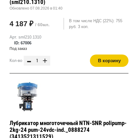
(sml210.1310)
Обновлено 07.08.2026 в 01:40
В том числе НДС (22%): 755
4 187 ₽
/ 60мл.
руб. 3 коп.
Арт. sml210.1310
ID: 67006
Под заказ
-
+
В корзину
Кол-во
Лубрикатор многоточечный NTN-SNR polipump-
2kg-24 pum-24vdc-ind._0888274
(3413521311529)