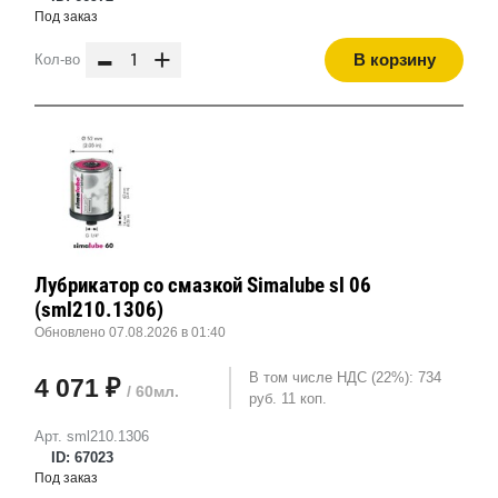
Под заказ
-
+
В корзину
Кол-во
Лубрикатор со смазкой Simalube sl 06
(sml210.1306)
Обновлено 07.08.2026 в 01:40
В том числе НДС (22%): 734
4 071 ₽
/ 60мл.
руб. 11 коп.
Арт. sml210.1306
ID: 67023
Под заказ