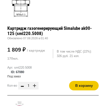
Картридж газогенерирующий Simalube ak00-
125 (sml220.5008)
Обновлено 07.08.2026 в 01:40
1 809 ₽
/ картридж
В том числе НДС (22%):
326 руб. 21 коп.
170мл.
Арт. sml220.5008
ID: 67080
Под заказ
-
+
В корзину
Кол-во