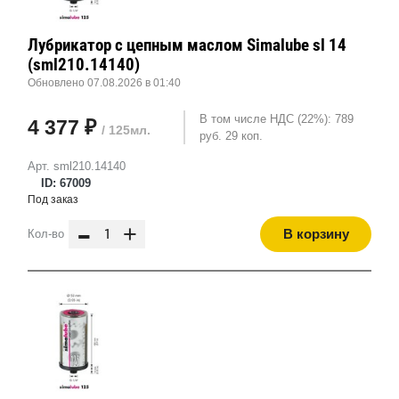
Лубрикатор с цепным маслом Simalube sl 14
(sml210.14140)
Обновлено 07.08.2026 в 01:40
В том числе НДС (22%): 789
4 377 ₽
/ 125мл.
руб. 29 коп.
Арт. sml210.14140
ID: 67009
Под заказ
-
+
В корзину
Кол-во