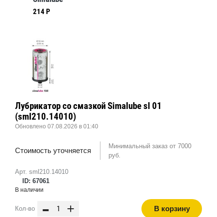
(sml290.5060)
214 Р
Лубрикатор со смазкой Simalube sl 01
(sml210.14010)
Обновлено 07.08.2026 в 01:40
Минимальный заказ от 7000
Стоимость уточняется
руб.
Арт. sml210.14010
ID: 67061
В наличии
-
+
В корзину
Кол-во