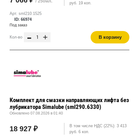
/ 250мл.
руб. 19 коп.
Арт. sml210.1525
ID: 66974
Под заказ
-
+
В корзину
Кол-во
Комплект для смазки направляющих лифта без
лубрикатора Simalube (sml290.6330)
Обновлено 07.08.2026 в 01:40
В том числе НДС (22%): 3 413
18 927 ₽
руб. 6 коп.