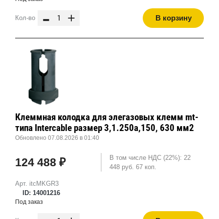
-
+
В корзину
Кол-во
Клеммная колодка для элегазовых клемм mt-
типа Intercable размер 3,1.250a,150, 630 мм2
Обновлено 07.08.2026 в 01:40
В том числе НДС (22%): 22
124 488 ₽
448 руб. 67 коп.
Арт. itcMKGR3
ID: 14001216
Под заказ