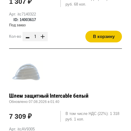
1 307 ₽
руб. 68 коп.
Арт. itc7140322
ID: 14003617
Под заказ
-
+
В корзину
Кол-во
Шлем защитный Intercable белый
Обновлено 07.08.2026 в 01:40
В том числе НДС (22%): 1 318
7 309 ₽
руб. 1 коп.
Арт. itcAV9305