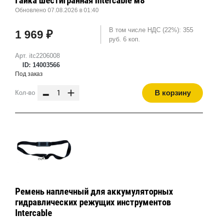
Гайка шестигранная Intercable м8
Обновлено 07.08.2026 в 01:40
В том числе НДС (22%): 355
1 969 ₽
руб. 6 коп.
Арт. itc2206008
ID: 14003566
Под заказ
-
+
В корзину
Кол-во
Ремень наплечный для аккумуляторных
гидравлических режущих инструментов
Intercable