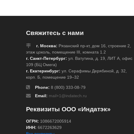
Свяжитесь с нами
г. Москва:
Рязанский пр-кт, дом 16, строение 2,
этаж цоколь, помещение III, комната 1.2
г. Санкт-Петербург:
ул. Ватутина, д. 19, ЛИТ А, офис
109 (БЦ Омега)
г. Екатеринбург:
ул. Серафимы Дерябиной, д. 32,
корп. Б, помещение 19–32
Phone:
8 (800) 333-08-79
Email:
mail+1@indatech.ru
Реквизиты ООО «Индатэк»
ОГРН:
1086672005914
ИНН:
6672263629
Все реквизиты