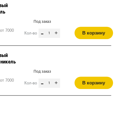
евый
ель
Под заказ
от 7000
-
+
В корзину
Кол-во
евый
 никель
Под заказ
от 7000
-
+
В корзину
Кол-во