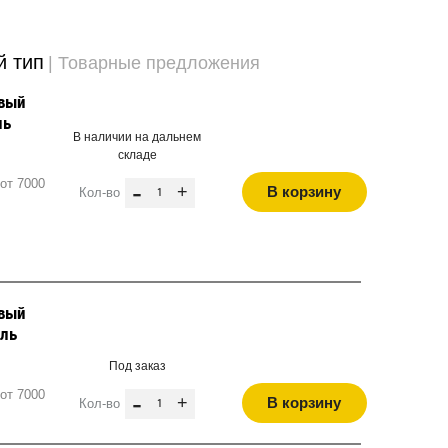
й тип
| Товарные предложения
евый
ль
В наличии на дальнем
складе
от 7000
-
+
В корзину
Кол-во
евый
ель
Под заказ
от 7000
-
+
В корзину
Кол-во