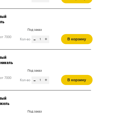
евый
ель
Под заказ
от 7000
-
+
В корзину
Кол-во
евый
 никель
Под заказ
от 7000
-
+
В корзину
Кол-во
евый
икель
Под заказ