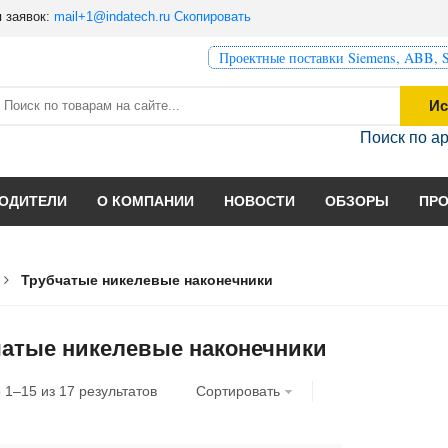
 заявок:
mail+1@indatech.ru
Скопировать
Проектные поставки Siemens, ABB, S
Ис
Поиск по а
ОДИТЕЛИ
О КОМПАНИИ
НОВОСТИ
ОБЗОРЫ
ПР
Трубчатые никелевые наконечники
чатые никелевые наконечники
о
1
–
15
из
17
результатов
Сортировать